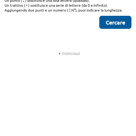
.
Un punto (
) sostituisce una sola lettera (qualsiasi).
-
Un trattino (
) sostituisce una serie di lettere (da 0 a infinito).
:
Aggiungendo due punti e un numero (
N°), puoi indicare la lunghezza.
▼ Publicidad