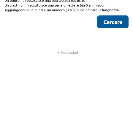
.
Un punto (
) sostituisce una sola lettera (qualsiasi).
-
Un trattino (
) sostituisce una serie di lettere (da 0 a infinito).
:
Aggiungendo due punti e un numero (
N°), puoi indicare la lunghezza.
▼ Publicidad