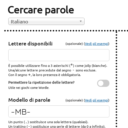
Cercare parole
Italiano
Lettere disponibili
(opzionale) (
Vedi gli esempi
)
*
È possibile utilizzare fino a 3 asterischi (
) come jolly (bianche).
-
Una/alcune lettere precedute dal segno
sono escluse.
+
Con il segno
, la loro presenza è obbligatoria.
Permettere la ripetizione delle lettere?
Utile nei giochi come Wordle.
Modello di parole
(opzionale) (
Vedi gli esempi
)
.
Un punto (
) sostituisce una sola lettera (qualsiasi).
-
Un trattino (
) sostituisce una serie di lettere (da 0 a infinito).