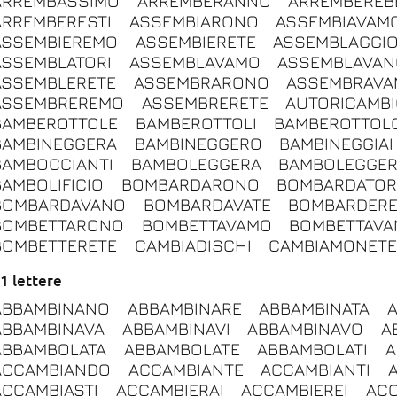
ARREMBASSIMO
ARREMBERANNO
ARREMBEREB
ARREMBERESTI
ASSEMBIARONO
ASSEMBIAVAM
ASSEMBIEREMO
ASSEMBIERETE
ASSEMBLAGGI
ASSEMBLATORI
ASSEMBLAVAMO
ASSEMBLAVAN
ASSEMBLERETE
ASSEMBRARONO
ASSEMBRAV
ASSEMBREREMO
ASSEMBRERETE
AUTORICAMB
BAMBEROTTOLE
BAMBEROTTOLI
BAMBEROTTOL
BAMBINEGGERA
BAMBINEGGERO
BAMBINEGGIAI
BAMBOCCIANTI
BAMBOLEGGERA
BAMBOLEGGE
BAMBOLIFICIO
BOMBARDARONO
BOMBARDATOR
BOMBARDAVANO
BOMBARDAVATE
BOMBARDER
BOMBETTARONO
BOMBETTAVAMO
BOMBETTAVA
BOMBETTERETE
CAMBIADISCHI
CAMBIAMONET
1 lettere
ABBAMBINANO
ABBAMBINARE
ABBAMBINATA
ABBAMBINAVA
ABBAMBINAVI
ABBAMBINAVO
A
ABBAMBOLATA
ABBAMBOLATE
ABBAMBOLATI
A
ACCAMBIANDO
ACCAMBIANTE
ACCAMBIANTI
ACCAMBIASTI
ACCAMBIERAI
ACCAMBIEREI
ACC