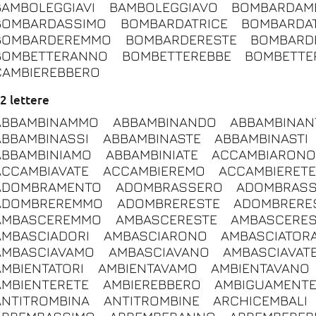
BAMBOLEGGIAVI
BAMBOLEGGIAVO
BOMBARDAM
BOMBARDASSIMO
BOMBARDATRICE
BOMBARDAT
BOMBARDEREMMO
BOMBARDERESTE
BOMBARD
BOMBETTERANNO
BOMBETTEREBBE
BOMBETT
CAMBIEREBBERO
2 lettere
ABBAMBINAMMO
ABBAMBINANDO
ABBAMBINAN
ABBAMBINASSI
ABBAMBINASTE
ABBAMBINASTI
ABBAMBINIAMO
ABBAMBINIATE
ACCAMBIARON
ACCAMBIAVATE
ACCAMBIEREMO
ACCAMBIERET
ADOMBRAMENTO
ADOMBRASSERO
ADOMBRASS
ADOMBREREMMO
ADOMBRERESTE
ADOMBRERES
AMBASCEREMMO
AMBASCERESTE
AMBASCERES
AMBASCIADORI
AMBASCIARONO
AMBASCIATOR
AMBASCIAVAMO
AMBASCIAVANO
AMBASCIAVAT
AMBIENTATORI
AMBIENTAVAMO
AMBIENTAVANO
AMBIENTERETE
AMBIEREBBERO
AMBIGUAMENT
ANTITROMBINA
ANTITROMBINE
ARCHICEMBALI