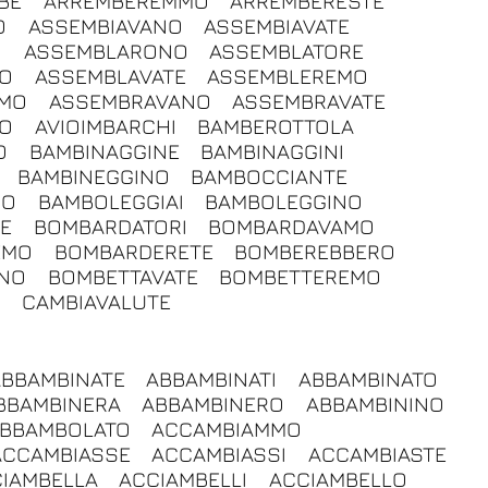
BE
ARREMBEREMMO
ARREMBERESTE
O
ASSEMBIAVANO
ASSEMBIAVATE
O
ASSEMBLARONO
ASSEMBLATORE
O
ASSEMBLAVATE
ASSEMBLEREMO
AMO
ASSEMBRAVANO
ASSEMBRAVATE
IO
AVIOIMBARCHI
BAMBEROTTOLA
O
BAMBINAGGINE
BAMBINAGGINI
BAMBINEGGINO
BAMBOCCIANTE
RO
BAMBOLEGGIAI
BAMBOLEGGINO
E
BOMBARDATORI
BOMBARDAVAMO
EMO
BOMBARDERETE
BOMBEREBBERO
NO
BOMBETTAVATE
BOMBETTEREMO
E
CAMBIAVALUTE
ABBAMBINATE
ABBAMBINATI
ABBAMBINATO
BBAMBINERA
ABBAMBINERO
ABBAMBININO
BBAMBOLATO
ACCAMBIAMMO
ACCAMBIASSE
ACCAMBIASSI
ACCAMBIASTE
IAMBELLA
ACCIAMBELLI
ACCIAMBELLO