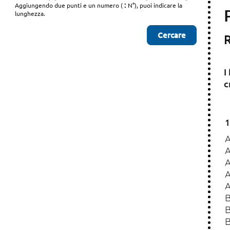
:
Aggiungendo due punti e un numero (
N°), puoi indicare la
lunghezza.
R
I
c
1