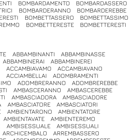
ENTI
BOMBARDAMENTO
BOMBARDASSERO
RICI
BOMBARDERANNO
BOMBARDEREBBE
ERESTI
BOMBETTASSERO
BOMBETTASSIMO
EREMMO
BOMBETTERESTE
BOMBETTERESTI
TE
ABBAMBINANTI
ABBAMBINASSE
ABBAMBINERAI
ABBAMBINEREI
O
ACCAMBIAVAMO
ACCAMBIAVANO
E
ACCIAMBELLAI
ADOMBRAMENTI
IMO
ADOMBRERANNO
ADOMBREREBBE
TI
AMBASCERANNO
AMBASCEREBBE
TI
AMBASCIADORA
AMBASCIADORE
A
AMBASCIATORE
AMBASCIATORI
E
AMBIENTARONO
AMBIENTATORE
AMBIENTAVATE
AMBIENTEREMO
E
AMBISESSUALE
AMBISESSUALI
ARCHICEMBALO
ARREMBASSERO