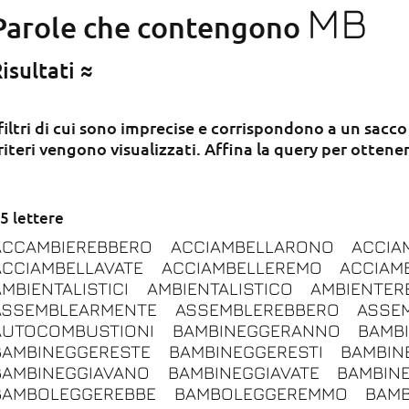
MB
Parole che contengono
isultati ≈
 filtri di cui sono imprecise e corrispondono a un sacco
riteri vengono visualizzati. Affina la query per ottener
5 lettere
ACCAMBIEREBBERO
ACCIAMBELLARONO
ACCIA
ACCIAMBELLAVATE
ACCIAMBELLEREMO
ACCIAM
AMBIENTALISTICI
AMBIENTALISTICO
AMBIENTER
ASSEMBLEARMENTE
ASSEMBLEREBBERO
ASSE
AUTOCOMBUSTIONI
BAMBINEGGERANNO
BAMB
BAMBINEGGERESTE
BAMBINEGGERESTI
BAMBIN
BAMBINEGGIAVANO
BAMBINEGGIAVATE
BAMBIN
BAMBOLEGGEREBBE
BAMBOLEGGEREMMO
BAM