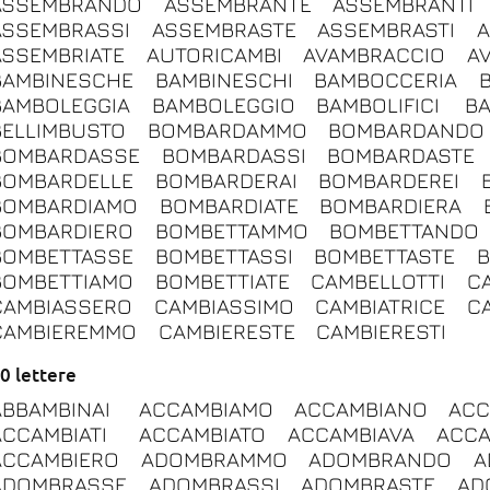
ASSEMBRANDO
ASSEMBRANTE
ASSEMBRANTI
ASSEMBRASSI
ASSEMBRASTE
ASSEMBRASTI
A
ASSEMBRIATE
AUTORICAMBI
AVAMBRACCIO
A
BAMBINESCHE
BAMBINESCHI
BAMBOCCERIA
BAMBOLEGGIA
BAMBOLEGGIO
BAMBOLIFICI
B
BELLIMBUSTO
BOMBARDAMMO
BOMBARDANDO
BOMBARDASSE
BOMBARDASSI
BOMBARDASTE
BOMBARDELLE
BOMBARDERAI
BOMBARDEREI
BOMBARDIAMO
BOMBARDIATE
BOMBARDIERA
BOMBARDIERO
BOMBETTAMMO
BOMBETTANDO
BOMBETTASSE
BOMBETTASSI
BOMBETTASTE
B
BOMBETTIAMO
BOMBETTIATE
CAMBELLOTTI
C
CAMBIASSERO
CAMBIASSIMO
CAMBIATRICE
CA
CAMBIEREMMO
CAMBIERESTE
CAMBIERESTI
0 lettere
ABBAMBINAI
ACCAMBIAMO
ACCAMBIANO
ACC
ACCAMBIATI
ACCAMBIATO
ACCAMBIAVA
ACCA
ACCAMBIERO
ADOMBRAMMO
ADOMBRANDO
A
ADOMBRASSE
ADOMBRASSI
ADOMBRASTE
AD