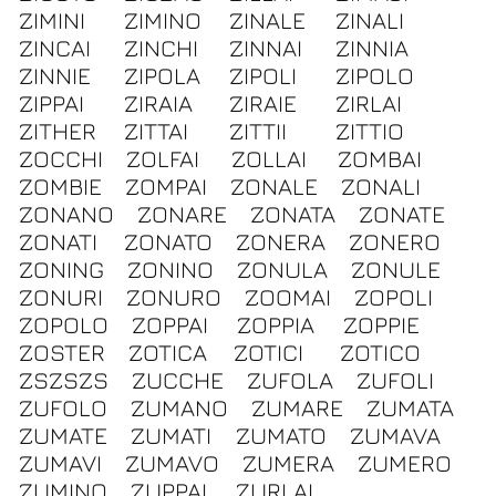
ZIMINI
ZIMINO
ZINALE
ZINALI
ZINCAI
ZINCHI
ZINNAI
ZINNIA
ZINNIE
ZIPOLA
ZIPOLI
ZIPOLO
ZIPPAI
ZIRAIA
ZIRAIE
ZIRLAI
ZITHER
ZITTAI
ZITTII
ZITTIO
ZOCCHI
ZOLFAI
ZOLLAI
ZOMBAI
ZOMBIE
ZOMPAI
ZONALE
ZONALI
ZONANO
ZONARE
ZONATA
ZONATE
ZONATI
ZONATO
ZONERA
ZONERO
ZONING
ZONINO
ZONULA
ZONULE
ZONURI
ZONURO
ZOOMAI
ZOPOLI
ZOPOLO
ZOPPAI
ZOPPIA
ZOPPIE
ZOSTER
ZOTICA
ZOTICI
ZOTICO
ZSZSZS
ZUCCHE
ZUFOLA
ZUFOLI
ZUFOLO
ZUMANO
ZUMARE
ZUMATA
ZUMATE
ZUMATI
ZUMATO
ZUMAVA
ZUMAVI
ZUMAVO
ZUMERA
ZUMERO
ZUMINO
ZUPPAI
ZURLAI