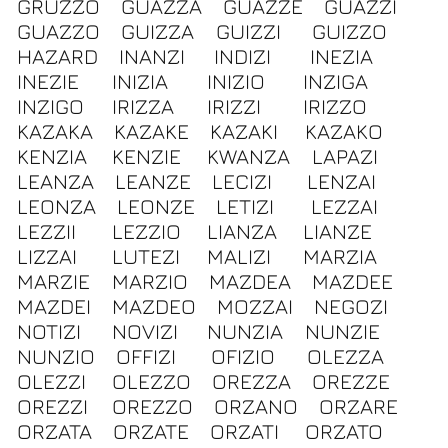
GRUZZO
GUAZZA
GUAZZE
GUAZZI
GUAZZO
GUIZZA
GUIZZI
GUIZZO
HAZARD
INANZI
INDIZI
INEZIA
INEZIE
INIZIA
INIZIO
INZIGA
INZIGO
IRIZZA
IRIZZI
IRIZZO
KAZAKA
KAZAKE
KAZAKI
KAZAKO
KENZIA
KENZIE
KWANZA
LAPAZI
LEANZA
LEANZE
LECIZI
LENZAI
LEONZA
LEONZE
LETIZI
LEZZAI
LEZZII
LEZZIO
LIANZA
LIANZE
LIZZAI
LUTEZI
MALIZI
MARZIA
MARZIE
MARZIO
MAZDEA
MAZDEE
MAZDEI
MAZDEO
MOZZAI
NEGOZI
NOTIZI
NOVIZI
NUNZIA
NUNZIE
NUNZIO
OFFIZI
OFIZIO
OLEZZA
OLEZZI
OLEZZO
OREZZA
OREZZE
OREZZI
OREZZO
ORZANO
ORZARE
ORZATA
ORZATE
ORZATI
ORZATO