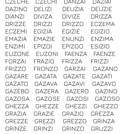
CZECHE
CZECHI
DANZAI
DAZIAI
DAZINO
DELIZI
DEUZIA
DEUZIE
DIANZI
DIVIZA
DIVIZE
DRIZZA
DRIZZE
DRIZZI
DRIZZO
ECZEMA
ECZEMI
EGIZIA
EGIZIE
EGIZIO
EMAZIA
EMAZIE
ENUNZI
ENZIMA
ENZIMI
EPIZOI
EPIZOO
ESIZIO
EUZONE
EUZONI
FAENZA
FAENZE
FORZAI
FRAZIO
FRIZZA
FRIZZI
FRIZZO
FRONZO
GARZAI
GAZANO
GAZARE
GAZATA
GAZATE
GAZATI
GAZATO
GAZAVA
GAZAVI
GAZAVO
GAZEBO
GAZERA
GAZERO
GAZINO
GAZOSA
GAZOSE
GAZOSI
GAZOSO
GHEZZA
GHEZZE
GHEZZI
GHEZZO
GRAZIA
GRAZIE
GRAZIO
GREZZA
GREZZE
GREZZI
GREZZO
GRINZA
GRINZE
GRINZI
GRINZO
GRUZZI