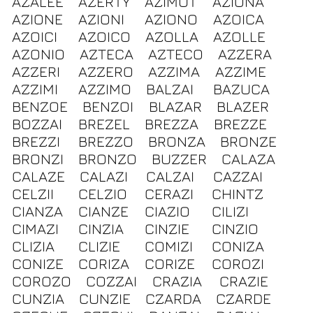
AZALEE
AZERTY
AZIMUT
AZIONA
AZIONE
AZIONI
AZIONO
AZOICA
AZOICI
AZOICO
AZOLLA
AZOLLE
AZONIO
AZTECA
AZTECO
AZZERA
AZZERI
AZZERO
AZZIMA
AZZIME
AZZIMI
AZZIMO
BALZAI
BAZUCA
BENZOE
BENZOI
BLAZAR
BLAZER
BOZZAI
BREZEL
BREZZA
BREZZE
BREZZI
BREZZO
BRONZA
BRONZE
BRONZI
BRONZO
BUZZER
CALAZA
CALAZE
CALAZI
CALZAI
CAZZAI
CELZII
CELZIO
CERAZI
CHINTZ
CIANZA
CIANZE
CIAZIO
CILIZI
CIMAZI
CINZIA
CINZIE
CINZIO
CLIZIA
CLIZIE
COMIZI
CONIZA
CONIZE
CORIZA
CORIZE
COROZI
COROZO
COZZAI
CRAZIA
CRAZIE
CUNZIA
CUNZIE
CZARDA
CZARDE