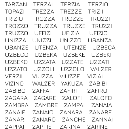
TARZAN
TERZAI
TERZIA
TERZIO
TOPAZI
TREZZA
TREZZE
TRIZII
TRIZIO
TROZZA
TROZZE
TROZZI
TROZZO
TRUZZA
TRUZZE
TRUZZI
TRUZZO
UFFIZI
UFIZIA
UFIZIO
UNIZZA
UNIZZI
UNIZZO
USANZA
USANZE
UTENZA
UTENZE
UZBECA
UZBECO
UZBEKA
UZBEKE
UZBEKI
UZBEKO
UZZATA
UZZATE
UZZATI
UZZATO
UZZOLI
UZZOLO
VALZER
VERZII
VIUZZA
VIUZZE
VIZIAI
VIZINO
WALZER
YAKUZA
ZABIBI
ZABIBO
ZAFFAI
ZAFIRI
ZAFIRO
ZAGARA
ZAGARE
ZALOFI
ZALOFO
ZAMBRA
ZAMBRE
ZAMPAI
ZANAIA
ZANAIE
ZANAIO
ZANARA
ZANARE
ZANARI
ZANARO
ZANCHE
ZANNAI
ZAPPAI
ZAPTIE
ZARINA
ZARINE