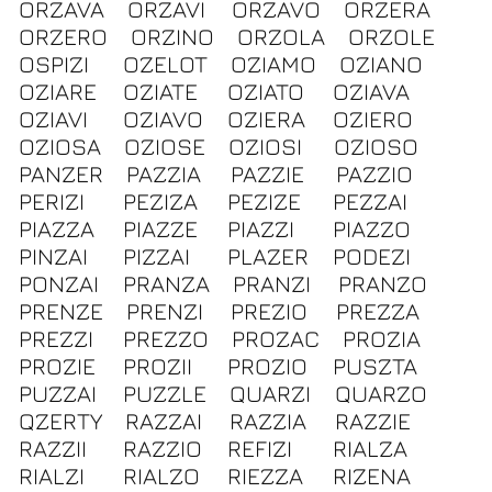
ORZAVA
ORZAVI
ORZAVO
ORZERA
ORZERO
ORZINO
ORZOLA
ORZOLE
OSPIZI
OZELOT
OZIAMO
OZIANO
OZIARE
OZIATE
OZIATO
OZIAVA
OZIAVI
OZIAVO
OZIERA
OZIERO
OZIOSA
OZIOSE
OZIOSI
OZIOSO
PANZER
PAZZIA
PAZZIE
PAZZIO
PERIZI
PEZIZA
PEZIZE
PEZZAI
PIAZZA
PIAZZE
PIAZZI
PIAZZO
PINZAI
PIZZAI
PLAZER
PODEZI
PONZAI
PRANZA
PRANZI
PRANZO
PRENZE
PRENZI
PREZIO
PREZZA
PREZZI
PREZZO
PROZAC
PROZIA
PROZIE
PROZII
PROZIO
PUSZTA
PUZZAI
PUZZLE
QUARZI
QUARZO
QZERTY
RAZZAI
RAZZIA
RAZZIE
RAZZII
RAZZIO
REFIZI
RIALZA
RIALZI
RIALZO
RIEZZA
RIZENA