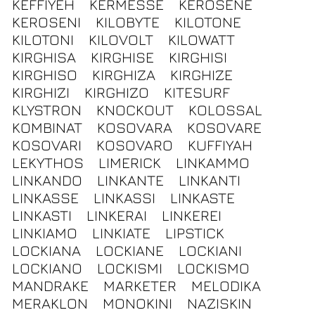
KEFFIYEH
KERMESSE
KEROSENE
KEROSENI
KILOBYTE
KILOTONE
KILOTONI
KILOVOLT
KILOWATT
KIRGHISA
KIRGHISE
KIRGHISI
KIRGHISO
KIRGHIZA
KIRGHIZE
KIRGHIZI
KIRGHIZO
KITESURF
KLYSTRON
KNOCKOUT
KOLOSSAL
KOMBINAT
KOSOVARA
KOSOVARE
KOSOVARI
KOSOVARO
KUFFIYAH
LEKYTHOS
LIMERICK
LINKAMMO
LINKANDO
LINKANTE
LINKANTI
LINKASSE
LINKASSI
LINKASTE
LINKASTI
LINKERAI
LINKEREI
LINKIAMO
LINKIATE
LIPSTICK
LOCKIANA
LOCKIANE
LOCKIANI
LOCKIANO
LOCKISMI
LOCKISMO
MANDRAKE
MARKETER
MELODIKA
MERAKLON
MONOKINI
NAZISKIN