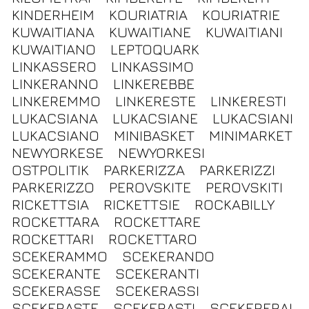
KINDERHEIM
KOURIATRIA
KOURIATRIE
KUWAITIANA
KUWAITIANE
KUWAITIANI
KUWAITIANO
LEPTOQUARK
LINKASSERO
LINKASSIMO
LINKERANNO
LINKEREBBE
LINKEREMMO
LINKERESTE
LINKERESTI
LUKACSIANA
LUKACSIANE
LUKACSIANI
LUKACSIANO
MINIBASKET
MINIMARKET
NEWYORKESE
NEWYORKESI
OSTPOLITIK
PARKERIZZA
PARKERIZZI
PARKERIZZO
PEROVSKITE
PEROVSKITI
RICKETTSIA
RICKETTSIE
ROCKABILLY
ROCKETTARA
ROCKETTARE
ROCKETTARI
ROCKETTARO
SCEKERAMMO
SCEKERANDO
SCEKERANTE
SCEKERANTI
SCEKERASSE
SCEKERASSI
SCEKERASTE
SCEKERASTI
SCEKERERAI