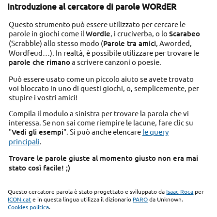
Introduzione al cercatore di parole WORdER
Questo strumento può essere utilizzato per cercare le
parole in giochi come il
Wordle
, i cruciverba, o lo
Scarabeo
(Scrabble) allo stesso modo (
Parole tra amici
, Aworded,
Wordfeud…). In realtà, è possibile utilizzare per trovare le
parole che rimano
a scrivere canzoni o poesie.
Può essere usato come un piccolo aiuto se avete trovato
voi bloccato in uno di questi giochi, o, semplicemente, per
stupire i vostri amici!
Compila il modulo a sinistra per trovare la parola che vi
interessa. Se non sai come riempire le lacune, fare clic su
"
Vedi gli esempi
". Si può anche elencare
le query
principali
.
Trovare le parole giuste al momento giusto non era mai
stato così facile! ;)
Questo cercatore parola è stato progettato e sviluppato da
Isaac Roca
per
ICON.cat
e in questa lingua utilizza il dizionario
PARO
da Unknown.
Cookies politica
.