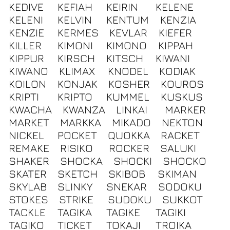
KEDIVE
KEFIAH
KEIRIN
KELENE
KELENI
KELVIN
KENTUM
KENZIA
KENZIE
KERMES
KEVLAR
KIEFER
KILLER
KIMONI
KIMONO
KIPPAH
KIPPUR
KIRSCH
KITSCH
KIWANI
KIWANO
KLIMAX
KNODEL
KODIAK
KOILON
KONJAK
KOSHER
KOUROS
KRIPTI
KRIPTO
KUMMEL
KUSKUS
KWACHA
KWANZA
LINKAI
MARKER
MARKET
MARKKA
MIKADO
NEKTON
NICKEL
POCKET
QUOKKA
RACKET
REMAKE
RISIKO
ROCKER
SALUKI
SHAKER
SHOCKA
SHOCKI
SHOCKO
SKATER
SKETCH
SKIBOB
SKIMAN
SKYLAB
SLINKY
SNEKAR
SODOKU
STOKES
STRIKE
SUDOKU
SUKKOT
TACKLE
TAGIKA
TAGIKE
TAGIKI
TAGIKO
TICKET
TOKAJI
TROIKA