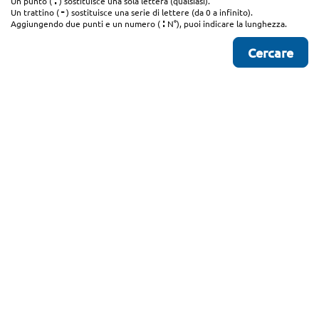
.
Un punto (
) sostituisce una sola lettera (qualsiasi).
-
Un trattino (
) sostituisce una serie di lettere (da 0 a infinito).
:
Aggiungendo due punti e un numero (
N°), puoi indicare la lunghezza.