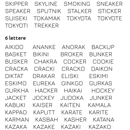
SKIPPER
SKYLINE
SMOKING
SNEAKER
SPEAKER
SPUTNIK
STALKER
STICKER
SUISEKI
TOKAMAK
TOKYOTA
TOKYOTE
TOKYOTI
TREKKER
6 lettere
AIKIDO
ANANKE
ANORAK
BACKUP
BASKET
BIKINI
BROKER
BUNKER
BUSKER
CHAKRA
COCKER
COOKIE
CRACKA
CRACKI
CRACKO
DAIKON
DIKTAT
DRAKAR
ELISKI
ESKIMI
ESKIMO
EUREKA
GINKGO
GURKAS
GURKHA
HACKER
HAIKAI
HOCKEY
JACKET
JOCKEY
JUDOKA
JUNKER
KABUKI
KAISER
KAITEN
KAMALA
KAPPAO
KAPUTT
KARATE
KARITE
KARMAN
KASBAH
KASHER
KATANA
KAZAKA
KAZAKE
KAZAKI
KAZAKO