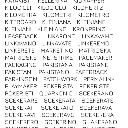
KAYAKISTI
KELLERINA
KIDNAPPER
KILOCICLI
KILOCICLO
KILOHERTZ
KILOMETRA
KILOMETRI
KILOMETRO
KITEBOARD
KLEINIANA
KLEINIANE
KLEINIANI
KLEINIANO
KRONPRINZ
LEASEBACK
LINKARONO
LINKAVAMO
LINKAVANO
LINKAVATE
LINKEREMO
LINKERETE
MARKETING
MATRIOSKA
MATRIOSKE
NETSTRIKE
PACEMAKER
PACKAGING
PAKISTANA
PAKISTANE
PAKISTANI
PAKISTANO
PAPERBACK
PARKINSON
PATCHWORK
PERMALINK
PLAYMAKER
POKERISTA
POKERISTE
POKERISTI
QUARKONIO
SCEKERANO
SCEKERARE
SCEKERATA
SCEKERATE
SCEKERATI
SCEKERATO
SCEKERAVA
SCEKERAVI
SCEKERAVO
SCEKERERA
SCEKERERO
SCEKERINO
SHAKERANO