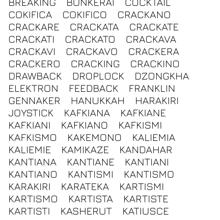
BREAKING
BUNKERAI
COCKTAIL
COKIFICA
COKIFICO
CRACKANO
CRACKARE
CRACKATA
CRACKATE
CRACKATI
CRACKATO
CRACKAVA
CRACKAVI
CRACKAVO
CRACKERA
CRACKERO
CRACKING
CRACKINO
DRAWBACK
DROPLOCK
DZONGKHA
ELEKTRON
FEEDBACK
FRANKLIN
GENNAKER
HANUKKAH
HARAKIRI
JOYSTICK
KAFKIANA
KAFKIANE
KAFKIANI
KAFKIANO
KAFKISMI
KAFKISMO
KAKEMONO
KALIEMIA
KALIEMIE
KAMIKAZE
KANDAHAR
KANTIANA
KANTIANE
KANTIANI
KANTIANO
KANTISMI
KANTISMO
KARAKIRI
KARATEKA
KARTISMI
KARTISMO
KARTISTA
KARTISTE
KARTISTI
KASHERUT
KATIUSCE