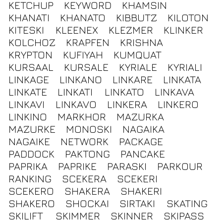
KETCHUP
KEYWORD
KHAMSIN
KHANATI
KHANATO
KIBBUTZ
KILOTON
KITESKI
KLEENEX
KLEZMER
KLINKER
KOLCHOZ
KRAPFEN
KRISHNA
KRYPTON
KUFIYAH
KUMQUAT
KURSAAL
KURSALE
KYRIALE
KYRIALI
LINKAGE
LINKANO
LINKARE
LINKATA
LINKATE
LINKATI
LINKATO
LINKAVA
LINKAVI
LINKAVO
LINKERA
LINKERO
LINKINO
MARKHOR
MAZURKA
MAZURKE
MONOSKI
NAGAIKA
NAGAIKE
NETWORK
PACKAGE
PADDOCK
PAKTONG
PANCAKE
PAPRIKA
PAPRIKE
PARASKI
PARKOUR
RANKING
SCEKERA
SCEKERI
SCEKERO
SHAKERA
SHAKERI
SHAKERO
SHOCKAI
SIRTAKI
SKATING
SKILIFT
SKIMMER
SKINNER
SKIPASS