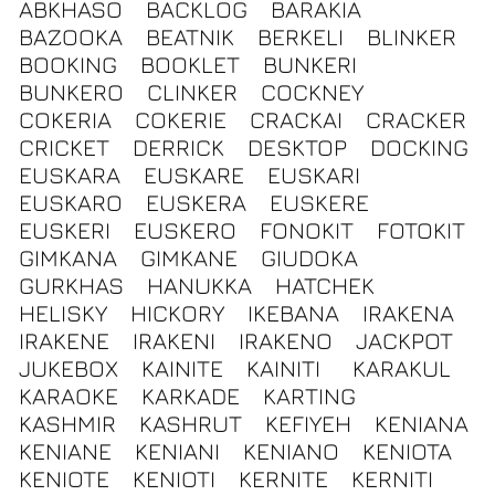
ABKHASO
BACKLOG
BARAKIA
BAZOOKA
BEATNIK
BERKELI
BLINKER
BOOKING
BOOKLET
BUNKERI
BUNKERO
CLINKER
COCKNEY
COKERIA
COKERIE
CRACKAI
CRACKER
CRICKET
DERRICK
DESKTOP
DOCKING
EUSKARA
EUSKARE
EUSKARI
EUSKARO
EUSKERA
EUSKERE
EUSKERI
EUSKERO
FONOKIT
FOTOKIT
GIMKANA
GIMKANE
GIUDOKA
GURKHAS
HANUKKA
HATCHEK
HELISKY
HICKORY
IKEBANA
IRAKENA
IRAKENE
IRAKENI
IRAKENO
JACKPOT
JUKEBOX
KAINITE
KAINITI
KARAKUL
KARAOKE
KARKADE
KARTING
KASHMIR
KASHRUT
KEFIYEH
KENIANA
KENIANE
KENIANI
KENIANO
KENIOTA
KENIOTE
KENIOTI
KERNITE
KERNITI