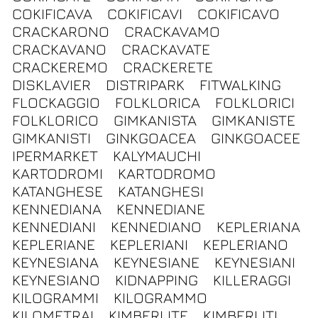
COKIFICAVA
COKIFICAVI
COKIFICAVO
CRACKARONO
CRACKAVAMO
CRACKAVANO
CRACKAVATE
CRACKEREMO
CRACKERETE
DISKLAVIER
DISTRIPARK
FITWALKING
FLOCKAGGIO
FOLKLORICA
FOLKLORICI
FOLKLORICO
GIMKANISTA
GIMKANISTE
GIMKANISTI
GINKGOACEA
GINKGOACEE
IPERMARKET
KALYMAUCHI
KARTODROMI
KARTODROMO
KATANGHESE
KATANGHESI
KENNEDIANA
KENNEDIANE
KENNEDIANI
KENNEDIANO
KEPLERIANA
KEPLERIANE
KEPLERIANI
KEPLERIANO
KEYNESIANA
KEYNESIANE
KEYNESIANI
KEYNESIANO
KIDNAPPING
KILLERAGGI
KILOGRAMMI
KILOGRAMMO
KILOMETRAI
KIMBERLITE
KIMBERLITI