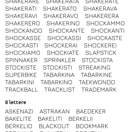
SHAKERARE
SHAKERATA
SHAKERATE
SHAKERATI
SHAKERATO
SHAKERAVA
SHAKERAVI
SHAKERAVO
SHAKERERA
SHAKERERO
SHAKERINO
SHOCKAMMO
SHOCKANDO
SHOCKANTE
SHOCKANTI
SHOCKASSE
SHOCKASSI
SHOCKASTE
SHOCKASTI
SHOCKERAI
SHOCKEREI
SHOCKIAMO
SHOCKIATE
SLAPSTICK
SPINNAKER
SPRINKLER
STOCKISTA
STOCKISTE
STOCKISTI
STREAKING
SUPERBIKE
TABARKINA
TABARKINE
TABARKINI
TABARKINO
TAEKWONDO
TRACKBALL
TRACKLIST
TRADEMARK
8 lettere
ASKENAZI
ASTRAKAN
BAEDEKER
BAKELITE
BAKELITI
BERKELII
BERKELIO
BLACKOUT
BOOKMARK