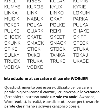
KRILL
KRISS
KULAK
KUMIS
KUMYS
KUROS
KYLIX
KYRIE
LINKA
LINKI
LINKO
LOKUM
MUGIK
NABUK
OKAPI
PARKA
POKER
POLKA
POLKE
PULKA
PULKE
QUARK
REIKI
SHAKE
SHOCK
SKATE
SKEET
SKIFF
SKUNK
SMACK
SNACK
SPECK
SPIKE
STICK
STOCK
STUKA
SULKY
TAIKO
TANKA
TOKAJ
TRUCK
TRUKA
TRUKE
UKASE
VODKA
VODKE
Introduzione al cercatore di parole WORdER
Questo strumento può essere utilizzato per cercare le
parole in giochi come il
Wordle
, i cruciverba, o lo
Scarabeo
(Scrabble) allo stesso modo (
Parole tra amici
, Aworded,
Wordfeud…). In realtà, è possibile utilizzare per trovare le
parole che rimano
a scrivere canzoni o poesie.