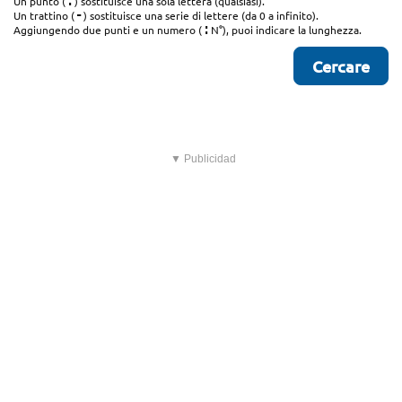
.
Un punto (
) sostituisce una sola lettera (qualsiasi).
-
Un trattino (
) sostituisce una serie di lettere (da 0 a infinito).
:
Aggiungendo due punti e un numero (
N°), puoi indicare la lunghezza.
▼ Publicidad