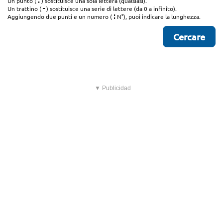
.
Un punto (
) sostituisce una sola lettera (qualsiasi).
-
Un trattino (
) sostituisce una serie di lettere (da 0 a infinito).
:
Aggiungendo due punti e un numero (
N°), puoi indicare la lunghezza.
▼ Publicidad