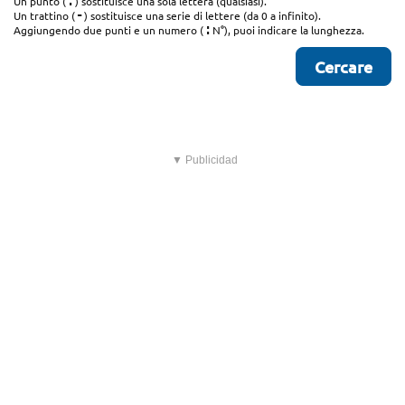
.
Un punto (
) sostituisce una sola lettera (qualsiasi).
-
Un trattino (
) sostituisce una serie di lettere (da 0 a infinito).
:
Aggiungendo due punti e un numero (
N°), puoi indicare la lunghezza.
▼ Publicidad