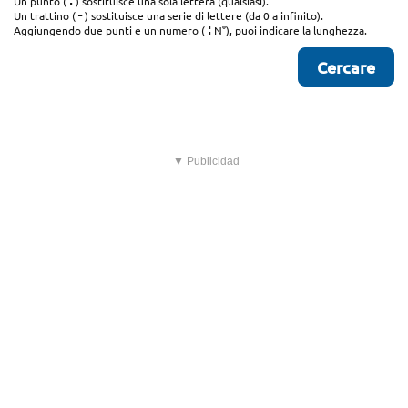
.
Un punto (
) sostituisce una sola lettera (qualsiasi).
-
Un trattino (
) sostituisce una serie di lettere (da 0 a infinito).
:
Aggiungendo due punti e un numero (
N°), puoi indicare la lunghezza.
▼ Publicidad