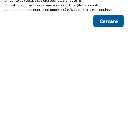
.
Un punto (
) sostituisce una sola lettera (qualsiasi).
-
Un trattino (
) sostituisce una serie di lettere (da 0 a infinito).
:
Aggiungendo due punti e un numero (
N°), puoi indicare la lunghezza.