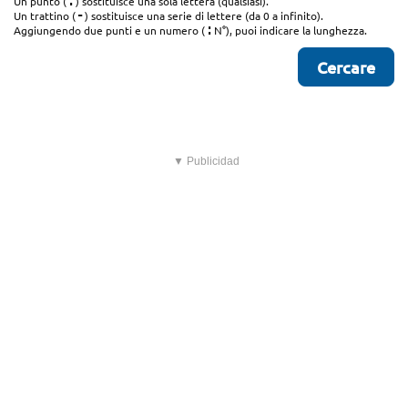
.
Un punto (
) sostituisce una sola lettera (qualsiasi).
-
Un trattino (
) sostituisce una serie di lettere (da 0 a infinito).
:
Aggiungendo due punti e un numero (
N°), puoi indicare la lunghezza.
▼ Publicidad