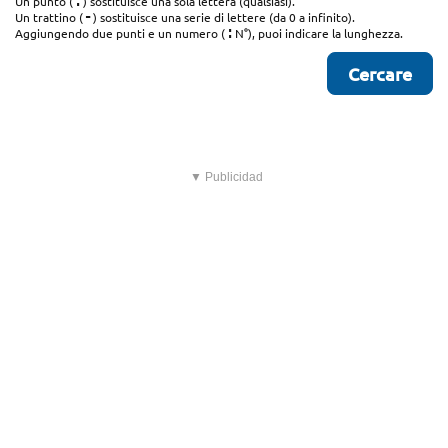
.
Un punto (
) sostituisce una sola lettera (qualsiasi).
-
Un trattino (
) sostituisce una serie di lettere (da 0 a infinito).
:
Aggiungendo due punti e un numero (
N°), puoi indicare la lunghezza.
▼ Publicidad