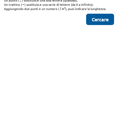
.
Un punto (
) sostituisce una sola lettera (qualsiasi).
-
Un trattino (
) sostituisce una serie di lettere (da 0 a infinito).
:
Aggiungendo due punti e un numero (
N°), puoi indicare la lunghezza.