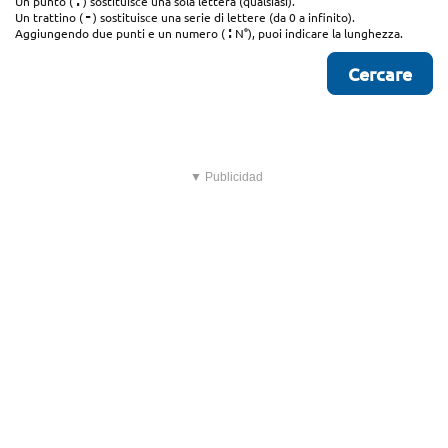
.
Un punto (
) sostituisce una sola lettera (qualsiasi).
-
Un trattino (
) sostituisce una serie di lettere (da 0 a infinito).
:
Aggiungendo due punti e un numero (
N°), puoi indicare la lunghezza.
▼ Publicidad