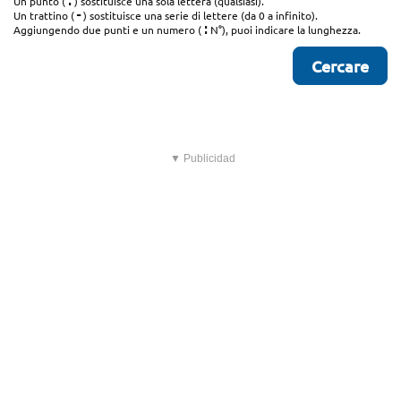
.
Un punto (
) sostituisce una sola lettera (qualsiasi).
-
Un trattino (
) sostituisce una serie di lettere (da 0 a infinito).
:
Aggiungendo due punti e un numero (
N°), puoi indicare la lunghezza.
▼ Publicidad