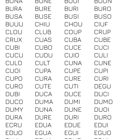
BUNA
BUNE
BUOI
BUON
BURA
BURE
BURI
BURO
BUSA
BUSE
BUSI
BUSO
BUUU
CHIU
CHOU
CIUF
CLOU
CLUB
COUP
CRUP
CRUX
CUAS
CUBA
CUBE
CUBI
CUBO
CUCE
CUCI
CUCU
CUDU
CUIO
CULI
CULO
CULT
CUNA
CUNE
CUOI
CUPA
CUPE
CUPI
CUPO
CURA
CURE
CURI
CURO
CUTE
CUTI
DEGU
DUBI
DUCA
DUCE
DUCI
DUCO
DUMA
DUMI
DUMO
DUMY
DUNA
DUNE
DUOI
DURA
DURE
DURI
DURO
ECRU
EDUA
EDUE
EDUI
EDUO
EGUA
EGUI
EGUO