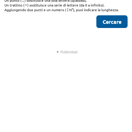
.
Un punto (
) sostituisce una sola lettera (qualsiasi).
-
Un trattino (
) sostituisce una serie di lettere (da 0 a infinito).
:
Aggiungendo due punti e un numero (
N°), puoi indicare la lunghezza.
▼ Publicidad