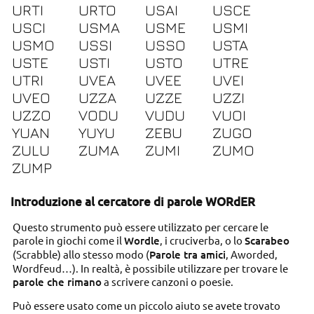
URTI
URTO
USAI
USCE
USCI
USMA
USME
USMI
USMO
USSI
USSO
USTA
USTE
USTI
USTO
UTRE
UTRI
UVEA
UVEE
UVEI
UVEO
UZZA
UZZE
UZZI
UZZO
VODU
VUDU
VUOI
YUAN
YUYU
ZEBU
ZUGO
ZULU
ZUMA
ZUMI
ZUMO
ZUMP
Introduzione al cercatore di parole WORdER
Questo strumento può essere utilizzato per cercare le
parole in giochi come il
Wordle
, i cruciverba, o lo
Scarabeo
(Scrabble) allo stesso modo (
Parole tra amici
, Aworded,
Wordfeud…). In realtà, è possibile utilizzare per trovare le
parole che rimano
a scrivere canzoni o poesie.
Può essere usato come un piccolo aiuto se avete trovato