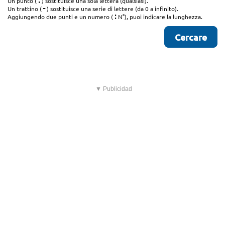
.
Un punto (
) sostituisce una sola lettera (qualsiasi).
-
Un trattino (
) sostituisce una serie di lettere (da 0 a infinito).
:
Aggiungendo due punti e un numero (
N°), puoi indicare la lunghezza.
▼ Publicidad