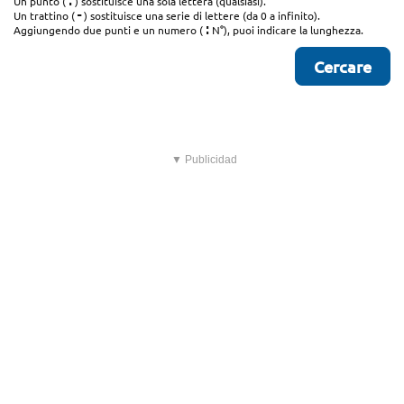
.
Un punto (
) sostituisce una sola lettera (qualsiasi).
-
Un trattino (
) sostituisce una serie di lettere (da 0 a infinito).
:
Aggiungendo due punti e un numero (
N°), puoi indicare la lunghezza.
▼ Publicidad