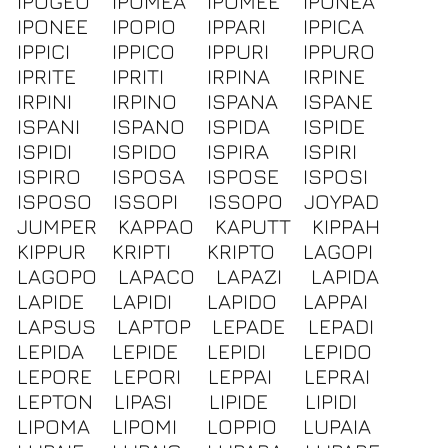
IPOGEO
IPOMEA
IPOMEE
IPONEA
IPONEE
IPOPIO
IPPARI
IPPICA
IPPICI
IPPICO
IPPURI
IPPURO
IPRITE
IPRITI
IRPINA
IRPINE
IRPINI
IRPINO
ISPANA
ISPANE
ISPANI
ISPANO
ISPIDA
ISPIDE
ISPIDI
ISPIDO
ISPIRA
ISPIRI
ISPIRO
ISPOSA
ISPOSE
ISPOSI
ISPOSO
ISSOPI
ISSOPO
JOYPAD
JUMPER
KAPPAO
KAPUTT
KIPPAH
KIPPUR
KRIPTI
KRIPTO
LAGOPI
LAGOPO
LAPACO
LAPAZI
LAPIDA
LAPIDE
LAPIDI
LAPIDO
LAPPAI
LAPSUS
LAPTOP
LEPADE
LEPADI
LEPIDA
LEPIDE
LEPIDI
LEPIDO
LEPORE
LEPORI
LEPPAI
LEPRAI
LEPTON
LIPASI
LIPIDE
LIPIDI
LIPOMA
LIPOMI
LOPPIO
LUPAIA