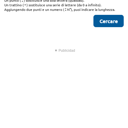
.
Un punto (
) sostituisce una sola lettera (qualsiasi).
-
Un trattino (
) sostituisce una serie di lettere (da 0 a infinito).
:
Aggiungendo due punti e un numero (
N°), puoi indicare la lunghezza.
▼ Publicidad