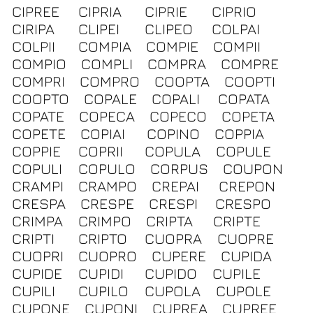
CIPREE
CIPRIA
CIPRIE
CIPRIO
CIRIPA
CLIPEI
CLIPEO
COLPAI
COLPII
COMPIA
COMPIE
COMPII
COMPIO
COMPLI
COMPRA
COMPRE
COMPRI
COMPRO
COOPTA
COOPTI
COOPTO
COPALE
COPALI
COPATA
COPATE
COPECA
COPECO
COPETA
COPETE
COPIAI
COPINO
COPPIA
COPPIE
COPRII
COPULA
COPULE
COPULI
COPULO
CORPUS
COUPON
CRAMPI
CRAMPO
CREPAI
CREPON
CRESPA
CRESPE
CRESPI
CRESPO
CRIMPA
CRIMPO
CRIPTA
CRIPTE
CRIPTI
CRIPTO
CUOPRA
CUOPRE
CUOPRI
CUOPRO
CUPERE
CUPIDA
CUPIDE
CUPIDI
CUPIDO
CUPILE
CUPILI
CUPILO
CUPOLA
CUPOLE
CUPONE
CUPONI
CUPREA
CUPREE