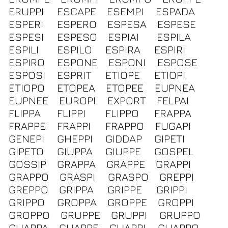
ERUPPI
ESCAPE
ESEMPI
ESPADA
ESPERI
ESPERO
ESPESA
ESPESE
ESPESI
ESPESO
ESPIAI
ESPILA
ESPILI
ESPILO
ESPIRA
ESPIRI
ESPIRO
ESPONE
ESPONI
ESPOSE
ESPOSI
ESPRIT
ETIOPE
ETIOPI
ETIOPO
ETOPEA
ETOPEE
EUPNEA
EUPNEE
EUROPI
EXPORT
FELPAI
FLIPPA
FLIPPI
FLIPPO
FRAPPA
FRAPPE
FRAPPI
FRAPPO
FUGAPI
GENEPI
GHEPPI
GIDDAP
GIPETI
GIPETO
GIUPPA
GIUPPE
GOSPEL
GOSSIP
GRAPPA
GRAPPE
GRAPPI
GRAPPO
GRASPI
GRASPO
GREPPI
GREPPO
GRIPPA
GRIPPE
GRIPPI
GRIPPO
GROPPA
GROPPE
GROPPI
GROPPO
GRUPPE
GRUPPI
GRUPPO
GUAPPA
GUAPPE
GUAPPI
GUAPPO