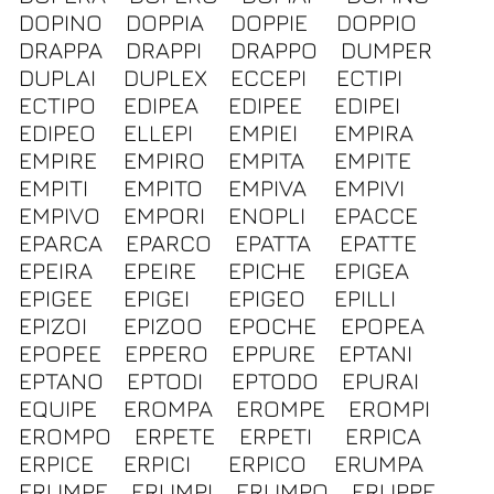
DOPINO
DOPPIA
DOPPIE
DOPPIO
DRAPPA
DRAPPI
DRAPPO
DUMPER
DUPLAI
DUPLEX
ECCEPI
ECTIPI
ECTIPO
EDIPEA
EDIPEE
EDIPEI
EDIPEO
ELLEPI
EMPIEI
EMPIRA
EMPIRE
EMPIRO
EMPITA
EMPITE
EMPITI
EMPITO
EMPIVA
EMPIVI
EMPIVO
EMPORI
ENOPLI
EPACCE
EPARCA
EPARCO
EPATTA
EPATTE
EPEIRA
EPEIRE
EPICHE
EPIGEA
EPIGEE
EPIGEI
EPIGEO
EPILLI
EPIZOI
EPIZOO
EPOCHE
EPOPEA
EPOPEE
EPPERO
EPPURE
EPTANI
EPTANO
EPTODI
EPTODO
EPURAI
EQUIPE
EROMPA
EROMPE
EROMPI
EROMPO
ERPETE
ERPETI
ERPICA
ERPICE
ERPICI
ERPICO
ERUMPA
ERUMPE
ERUMPI
ERUMPO
ERUPPE