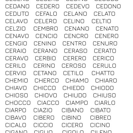
CEDANO
CEDERO
CEDEVO
CEDONO
CEDUTO
CEFALO
CELANO
CELATO
CELAVO
CELERO
CELINO
CELTIO
CELZIO
CEMBRO
CENANO
CENATO
CENAVO
CENCIO
CENCRO
CENERO
CENGIO
CENINO
CENTRO
CENURO
CERAIO
CERANO
CERASO
CERATO
CERAVO
CERBIO
CERERO
CERICO
CERILO
CERINO
CEROSO
CERULO
CERVIO
CETANO
CETILO
CHATTO
CHEMIO
CHERCO
CHIAMO
CHIARO
CHIAVO
CHICCO
CHIEDO
CHIODO
CHIOSO
CHIOVO
CHIUDO
CHIUSO
CHOCCO
CIACCO
CIAMPO
CIARLO
CIARPO
CIAZIO
CIBANO
CIBATO
CIBAVO
CIBERO
CIBINO
CIBREO
CICALO
CICCIO
CICERO
CICINO
CIGANO
CIGLIO
CIGOLO
CILENO