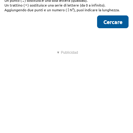
.
Un punto (
) sostituisce una sola lettera (qualsiasi).
-
Un trattino (
) sostituisce una serie di lettere (da 0 a infinito).
:
Aggiungendo due punti e un numero (
N°), puoi indicare la lunghezza.
▼ Publicidad