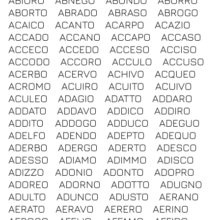
ABIURO
ABNEGO
ABONDO
ABORRO
ABORTO
ABRADO
ABRASO
ABROGO
ACAICO
ACANTO
ACARPO
ACAZIO
ACCADO
ACCANO
ACCAPO
ACCASO
ACCECO
ACCEDO
ACCESO
ACCISO
ACCODO
ACCORO
ACCULO
ACCUSO
ACERBO
ACERVO
ACHIVO
ACQUEO
ACROMO
ACUIRO
ACUITO
ACUIVO
ACULEO
ADAGIO
ADATTO
ADDARO
ADDATO
ADDAVO
ADDICO
ADDIRO
ADDITO
ADDOGO
ADDUCO
ADEGUO
ADELFO
ADENDO
ADEPTO
ADEQUO
ADERBO
ADERGO
ADERTO
ADESCO
ADESSO
ADIAMO
ADIMMO
ADISCO
ADIZZO
ADONIO
ADONTO
ADOPRO
ADOREO
ADORNO
ADOTTO
ADUGNO
ADULTO
ADUNCO
ADUSTO
AERANO
AERATO
AERAVO
AERERO
AERINO