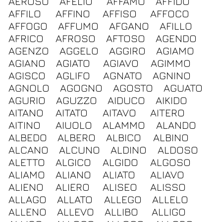
AEROSO
AFELIO
AFFAMO
AFFIDO
AFFILO
AFFINO
AFFISO
AFFOCO
AFFOGO
AFFUMO
AFGANO
AFILLO
AFRICO
AFROSO
AFTOSO
AGENDO
AGENZO
AGGELO
AGGIRO
AGIAMO
AGIANO
AGIATO
AGIAVO
AGIMMO
AGISCO
AGLIFO
AGNATO
AGNINO
AGNOLO
AGOGNO
AGOSTO
AGUATO
AGURIO
AGUZZO
AIDUCO
AIKIDO
AITANO
AITATO
AITAVO
AITERO
AITINO
AIUOLO
ALAMMO
ALANDO
ALBEDO
ALBERO
ALBICO
ALBINO
ALCANO
ALCUNO
ALDINO
ALDOSO
ALETTO
ALGICO
ALGIDO
ALGOSO
ALIAMO
ALIANO
ALIATO
ALIAVO
ALIENO
ALIERO
ALISEO
ALISSO
ALLAGO
ALLATO
ALLEGO
ALLELO
ALLENO
ALLEVO
ALLIBO
ALLIGO