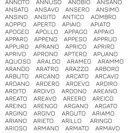
ANNOTO
ANNUSO
ANOBIO
ANSANO
ANSATO
ANSAVO
ANSERO
ANSIMO
ANSINO
ANSITO
ANTICO
AOMBRO
AOPPIO
APERTO
APIAIO
APIATO
APOGEO
APOLLO
APPAGO
APPAIO
APPARO
APPENO
APPESO
APPRUO
APPURO
APRANO
APRICO
APRIRO
APRIVO
APRONO
APTERO
APUANO
AQUOSO
ARALDO
ARAMEO
ARAMMO
ARANDO
ARATRO
ARAZZO
ARBORO
ARBUTO
ARCANO
ARCATO
ARCAVO
ARDANO
ARDERO
ARDEVO
ARDIRO
ARDITO
ARDIVO
ARDONO
AREANO
AREATO
AREAVO
AREERO
AREICO
AREINO
ARENGO
ARGANO
ARGATO
ARGINO
ARGIVO
ARGUTO
ARIAMO
ARIANO
ARIETO
ARILLO
ARINGO
ARIOSO
ARMANO
ARMATO
ARMAVO