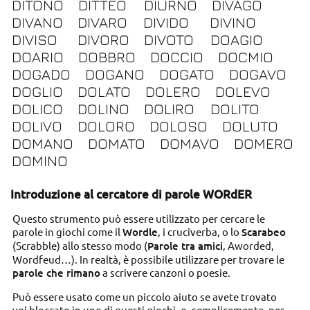
DITONO
DITTEO
DIURNO
DIVAGO
DIVANO
DIVARO
DIVIDO
DIVINO
DIVISO
DIVORO
DIVOTO
DOAGIO
DOARIO
DOBBRO
DOCCIO
DOCMIO
DOGADO
DOGANO
DOGATO
DOGAVO
DOGLIO
DOLATO
DOLERO
DOLEVO
DOLICO
DOLINO
DOLIRO
DOLITO
DOLIVO
DOLORO
DOLOSO
DOLUTO
DOMANO
DOMATO
DOMAVO
DOMERO
DOMINO
Introduzione al cercatore di parole WORdER
Questo strumento può essere utilizzato per cercare le
parole in giochi come il
Wordle
, i cruciverba, o lo
Scarabeo
(Scrabble) allo stesso modo (
Parole tra amici
, Aworded,
Wordfeud…). In realtà, è possibile utilizzare per trovare le
parole che rimano
a scrivere canzoni o poesie.
Può essere usato come un piccolo aiuto se avete trovato
voi bloccato in uno di questi giochi, o, semplicemente, per