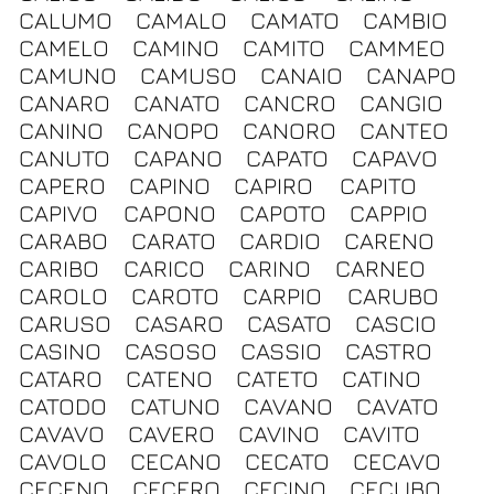
CALUMO
CAMALO
CAMATO
CAMBIO
CAMELO
CAMINO
CAMITO
CAMMEO
CAMUNO
CAMUSO
CANAIO
CANAPO
CANARO
CANATO
CANCRO
CANGIO
CANINO
CANOPO
CANORO
CANTEO
CANUTO
CAPANO
CAPATO
CAPAVO
CAPERO
CAPINO
CAPIRO
CAPITO
CAPIVO
CAPONO
CAPOTO
CAPPIO
CARABO
CARATO
CARDIO
CARENO
CARIBO
CARICO
CARINO
CARNEO
CAROLO
CAROTO
CARPIO
CARUBO
CARUSO
CASARO
CASATO
CASCIO
CASINO
CASOSO
CASSIO
CASTRO
CATARO
CATENO
CATETO
CATINO
CATODO
CATUNO
CAVANO
CAVATO
CAVAVO
CAVERO
CAVINO
CAVITO
CAVOLO
CECANO
CECATO
CECAVO
CECENO
CECERO
CECINO
CECUBO