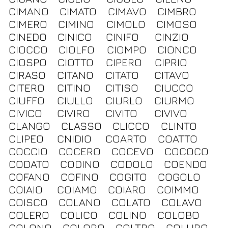
CIMANO
CIMATO
CIMAVO
CIMBRO
CIMERO
CIMINO
CIMOLO
CIMOSO
CINEDO
CINICO
CINIFO
CINZIO
CIOCCO
CIOLFO
CIOMPO
CIONCO
CIOSPO
CIOTTO
CIPERO
CIPRIO
CIRASO
CITANO
CITATO
CITAVO
CITERO
CITINO
CITISO
CIUCCO
CIUFFO
CIULLO
CIURLO
CIURMO
CIVICO
CIVIRO
CIVITO
CIVIVO
CLANGO
CLASSO
CLICCO
CLINTO
CLIPEO
CNIDIO
COARTO
COATTO
COCCIO
COCERO
COCEVO
COCOCO
CODATO
CODINO
CODOLO
COENDO
COFANO
COFINO
COGITO
COGOLO
COIAIO
COIAMO
COIARO
COIMMO
COISCO
COLANO
COLATO
COLAVO
COLERO
COLICO
COLINO
COLOBO
COLONO
COLORO
COLTRO
COLURO