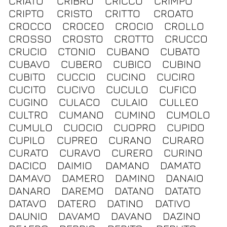
CRIATO
CRIBRO
CRICCO
CRIMPO
CRIPTO
CRISTO
CRITTO
CROATO
CROCCO
CROCEO
CROCIO
CROLLO
CROSSO
CROSTO
CROTTO
CRUCCO
CRUCIO
CTONIO
CUBANO
CUBATO
CUBAVO
CUBERO
CUBICO
CUBINO
CUBITO
CUCCIO
CUCINO
CUCIRO
CUCITO
CUCIVO
CUCULO
CUFICO
CUGINO
CULACO
CULAIO
CULLEO
CULTRO
CUMANO
CUMINO
CUMOLO
CUMULO
CUOCIO
CUOPRO
CUPIDO
CUPILO
CUPREO
CURANO
CURARO
CURATO
CURAVO
CURERO
CURINO
DACICO
DAIMIO
DAMANO
DAMATO
DAMAVO
DAMERO
DAMINO
DANAIO
DANARO
DAREMO
DATANO
DATATO
DATAVO
DATERO
DATINO
DATIVO
DAUNIO
DAVAMO
DAVANO
DAZINO