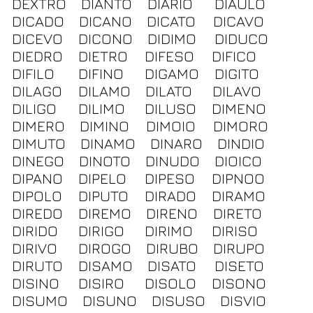
DEXTRO
DIANTO
DIARIO
DIAULO
DICADO
DICANO
DICATO
DICAVO
DICEVO
DICONO
DIDIMO
DIDUCO
DIEDRO
DIETRO
DIFESO
DIFICO
DIFILO
DIFINO
DIGAMO
DIGITO
DILAGO
DILAMO
DILATO
DILAVO
DILIGO
DILIMO
DILUSO
DIMENO
DIMERO
DIMINO
DIMOIO
DIMORO
DIMUTO
DINAMO
DINARO
DINDIO
DINEGO
DINOTO
DINUDO
DIOICO
DIPANO
DIPELO
DIPESO
DIPNOO
DIPOLO
DIPUTO
DIRADO
DIRAMO
DIREDO
DIREMO
DIRENO
DIRETO
DIRIDO
DIRIGO
DIRIMO
DIRISO
DIRIVO
DIROGO
DIRUBO
DIRUPO
DIRUTO
DISAMO
DISATO
DISETO
DISINO
DISIRO
DISOLO
DISONO
DISUMO
DISUNO
DISUSO
DISVIO