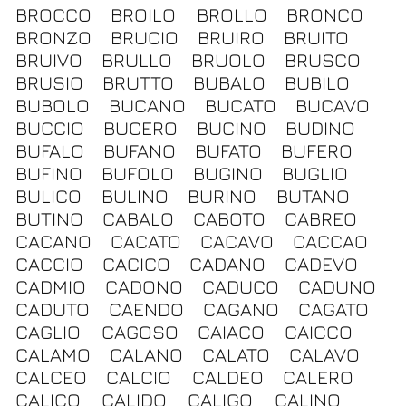
BROCCO
BROILO
BROLLO
BRONCO
BRONZO
BRUCIO
BRUIRO
BRUITO
BRUIVO
BRULLO
BRUOLO
BRUSCO
BRUSIO
BRUTTO
BUBALO
BUBILO
BUBOLO
BUCANO
BUCATO
BUCAVO
BUCCIO
BUCERO
BUCINO
BUDINO
BUFALO
BUFANO
BUFATO
BUFERO
BUFINO
BUFOLO
BUGINO
BUGLIO
BULICO
BULINO
BURINO
BUTANO
BUTINO
CABALO
CABOTO
CABREO
CACANO
CACATO
CACAVO
CACCAO
CACCIO
CACICO
CADANO
CADEVO
CADMIO
CADONO
CADUCO
CADUNO
CADUTO
CAENDO
CAGANO
CAGATO
CAGLIO
CAGOSO
CAIACO
CAICCO
CALAMO
CALANO
CALATO
CALAVO
CALCEO
CALCIO
CALDEO
CALERO
CALICO
CALIDO
CALIGO
CALINO