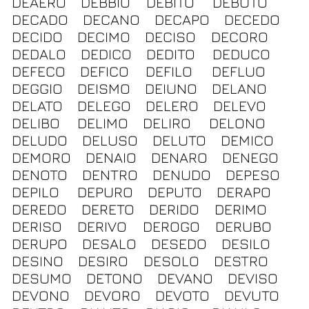
DEAERO
DEBBIO
DEBITO
DEBUTO
DECADO
DECANO
DECAPO
DECEDO
DECIDO
DECIMO
DECISO
DECORO
DEDALO
DEDICO
DEDITO
DEDUCO
DEFECO
DEFICO
DEFILO
DEFLUO
DEGGIO
DEISMO
DEIUNO
DELANO
DELATO
DELEGO
DELERO
DELEVO
DELIBO
DELIMO
DELIRO
DELONO
DELUDO
DELUSO
DELUTO
DEMICO
DEMORO
DENAIO
DENARO
DENEGO
DENOTO
DENTRO
DENUDO
DEPESO
DEPILO
DEPURO
DEPUTO
DERAPO
DEREDO
DERETO
DERIDO
DERIMO
DERISO
DERIVO
DEROGO
DERUBO
DERUPO
DESALO
DESEDO
DESILO
DESINO
DESIRO
DESOLO
DESTRO
DESUMO
DETONO
DEVANO
DEVISO
DEVONO
DEVORO
DEVOTO
DEVUTO