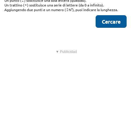
.
Un punto (
) sostituisce una sola lettera (qualsiasi).
-
Un trattino (
) sostituisce una serie di lettere (da 0 a infinito).
:
Aggiungendo due punti e un numero (
N°), puoi indicare la lunghezza.
▼ Publicidad