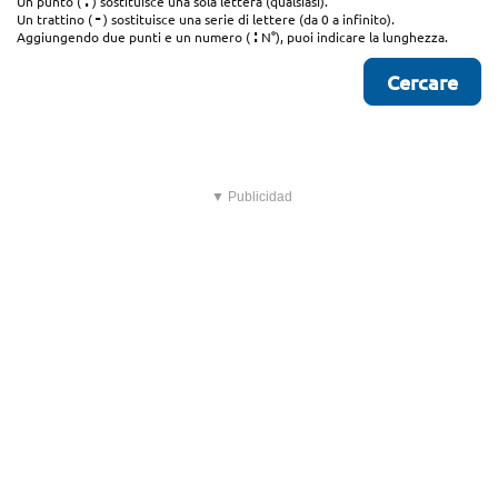
.
Un punto (
) sostituisce una sola lettera (qualsiasi).
-
Un trattino (
) sostituisce una serie di lettere (da 0 a infinito).
:
Aggiungendo due punti e un numero (
N°), puoi indicare la lunghezza.
▼ Publicidad