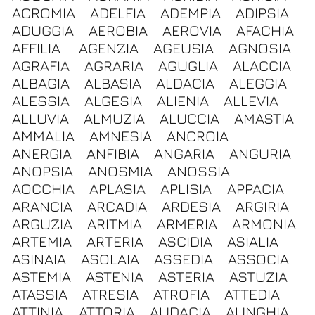
ACROMIA
ADELFIA
ADEMPIA
ADIPSIA
ADUGGIA
AEROBIA
AEROVIA
AFACHIA
AFFILIA
AGENZIA
AGEUSIA
AGNOSIA
AGRAFIA
AGRARIA
AGUGLIA
ALACCIA
ALBAGIA
ALBASIA
ALDACIA
ALEGGIA
ALESSIA
ALGESIA
ALIENIA
ALLEVIA
ALLUVIA
ALMUZIA
ALUCCIA
AMASTIA
AMMALIA
AMNESIA
ANCROIA
ANERGIA
ANFIBIA
ANGARIA
ANGURIA
ANOPSIA
ANOSMIA
ANOSSIA
AOCCHIA
APLASIA
APLISIA
APPACIA
ARANCIA
ARCADIA
ARDESIA
ARGIRIA
ARGUZIA
ARITMIA
ARMERIA
ARMONIA
ARTEMIA
ARTERIA
ASCIDIA
ASIALIA
ASINAIA
ASOLAIA
ASSEDIA
ASSOCIA
ASTEMIA
ASTENIA
ASTERIA
ASTUZIA
ATASSIA
ATRESIA
ATROFIA
ATTEDIA
ATTINIA
ATTORIA
AUDACIA
AUNGHIA