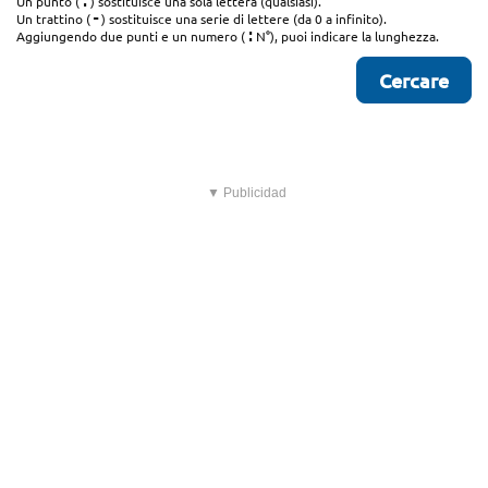
.
Un punto (
) sostituisce una sola lettera (qualsiasi).
-
Un trattino (
) sostituisce una serie di lettere (da 0 a infinito).
:
Aggiungendo due punti e un numero (
N°), puoi indicare la lunghezza.
▼ Publicidad