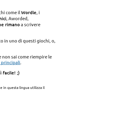
chi come il
Wordle
, i
mici
, Aworded,
he rimano
a scrivere
 in uno di questi giochi, o,
Se non sai come riempire le
 principali
.
facile! ;)
e in questa lingua utilizza il