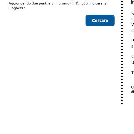
I
:
Aggiungendo due punti e un numero (
N°), puoi indicare la
lunghezza.
Q
c
W
c
P
s
C
l
T
Q
d