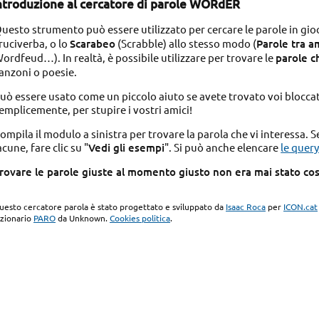
ntroduzione al cercatore di parole WORdER
uesto strumento può essere utilizzato per cercare le parole in gio
ruciverba, o lo
Scarabeo
(Scrabble) allo stesso modo (
Parole tra a
ordfeud…). In realtà, è possibile utilizzare per trovare le
parole c
anzoni o poesie.
uò essere usato come un piccolo aiuto se avete trovato voi bloccato
emplicemente, per stupire i vostri amici!
ompila il modulo a sinistra per trovare la parola che vi interessa. 
acune, fare clic su "
Vedi gli esempi
". Si può anche elencare
le query
rovare le parole giuste al momento giusto non era mai stato così 
uesto cercatore parola è stato progettato e sviluppato da
Isaac Roca
per
ICON.cat
izionario
PARO
da Unknown.
Cookies politica
.