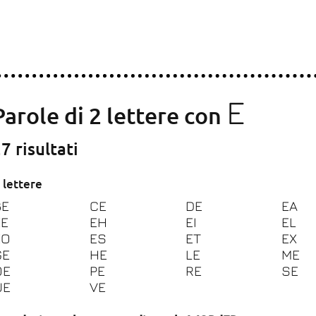
E
Parole di 2 lettere con
7 risultati
 lettere
BE
CE
DE
EA
EE
EH
EI
EL
EO
ES
ET
EX
GE
HE
LE
ME
OE
PE
RE
SE
UE
VE