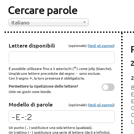
Cercare parole
Italiano
Lettere disponibili
(opzionale) (
Vedi gli esempi
)
2
*
È possibile utilizzare fino a 3 asterischi (
) come jolly (bianche).
-
Una/alcune lettere precedute dal segno
sono escluse.
2
+
Con il segno
, la loro presenza è obbligatoria.
Permettere la ripetizione delle lettere?
Utile nei giochi come Wordle.
Modello di parole
(opzionale) (
Vedi gli esempi
)
.
Un punto (
) sostituisce una sola lettera (qualsiasi).
-
Un trattino (
) sostituisce una serie di lettere (da 0 a infinito).