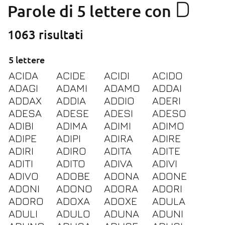
D
Parole di 5 lettere con
1063 risultati
5 lettere
ACIDA
ACIDE
ACIDI
ACIDO
ADAGI
ADAMI
ADAMO
ADDAI
ADDAX
ADDIA
ADDIO
ADERI
ADESA
ADESE
ADESI
ADESO
ADIBI
ADIMA
ADIMI
ADIMO
ADIPE
ADIPI
ADIRA
ADIRE
ADIRI
ADIRO
ADITA
ADITE
ADITI
ADITO
ADIVA
ADIVI
ADIVO
ADOBE
ADONA
ADONE
ADONI
ADONO
ADORA
ADORI
ADORO
ADOXA
ADOXE
ADULA
ADULI
ADULO
ADUNA
ADUNI