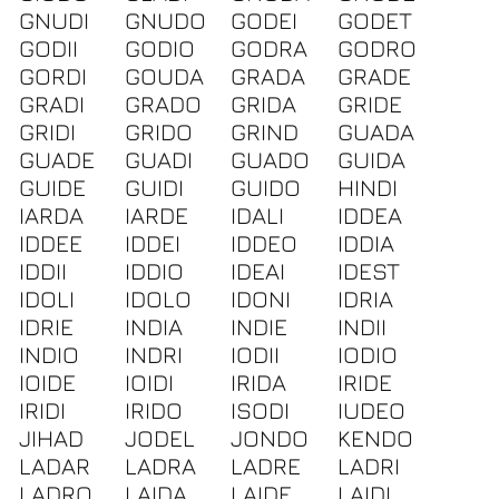
GNUDI
GNUDO
GODEI
GODET
GODII
GODIO
GODRA
GODRO
GORDI
GOUDA
GRADA
GRADE
GRADI
GRADO
GRIDA
GRIDE
GRIDI
GRIDO
GRIND
GUADA
GUADE
GUADI
GUADO
GUIDA
GUIDE
GUIDI
GUIDO
HINDI
IARDA
IARDE
IDALI
IDDEA
IDDEE
IDDEI
IDDEO
IDDIA
IDDII
IDDIO
IDEAI
IDEST
IDOLI
IDOLO
IDONI
IDRIA
IDRIE
INDIA
INDIE
INDII
INDIO
INDRI
IODII
IODIO
IOIDE
IOIDI
IRIDA
IRIDE
IRIDI
IRIDO
ISODI
IUDEO
JIHAD
JODEL
JONDO
KENDO
LADAR
LADRA
LADRE
LADRI
LADRO
LAIDA
LAIDE
LAIDI