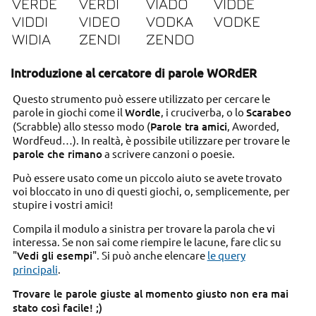
VERDE
VERDI
VIADO
VIDDE
VIDDI
VIDEO
VODKA
VODKE
WIDIA
ZENDI
ZENDO
Introduzione al cercatore di parole WORdER
Questo strumento può essere utilizzato per cercare le
parole in giochi come il
Wordle
, i cruciverba, o lo
Scarabeo
(Scrabble) allo stesso modo (
Parole tra amici
, Aworded,
Wordfeud…). In realtà, è possibile utilizzare per trovare le
parole che rimano
a scrivere canzoni o poesie.
Può essere usato come un piccolo aiuto se avete trovato
voi bloccato in uno di questi giochi, o, semplicemente, per
stupire i vostri amici!
Compila il modulo a sinistra per trovare la parola che vi
interessa. Se non sai come riempire le lacune, fare clic su
"
Vedi gli esempi
". Si può anche elencare
le query
principali
.
Trovare le parole giuste al momento giusto non era mai
stato così facile! ;)