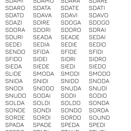
SDAMI
SDAMO
SDARA
SDARE
SDARO
SDATA
SDATE
SDATI
SDATO
SDAVA
SDAVI
SDAVO
SDAZI
SDIRE
SDOGA
SDOGO
SDORA
SDORI
SDORO
SDRAI
SDURI
SEADA
SEADE
SEDAI
SEDEI
SEDIA
SEDIE
SEDIO
SENDO
SFIDA
SFIDE
SFIDI
SFIDO
SIDEI
SIDRI
SIDRO
SIEDA
SIEDE
SIEDI
SIEDO
SLIDE
SMODA
SMODI
SMODO
SNIDA
SNIDI
SNIDO
SNODA
SNODI
SNODO
SNUDA
SNUDI
SNUDO
SODAI
SODII
SODIO
SOLDA
SOLDI
SOLDO
SONDA
SONDE
SONDI
SONDO
SORDA
SORDE
SORDI
SORDO
SOUND
SPADA
SPADE
SPEDA
SPEDI