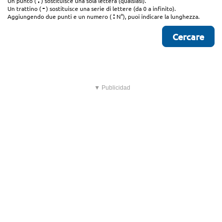
.
Un punto (
) sostituisce una sola lettera (qualsiasi).
-
Un trattino (
) sostituisce una serie di lettere (da 0 a infinito).
:
Aggiungendo due punti e un numero (
N°), puoi indicare la lunghezza.
▼ Publicidad