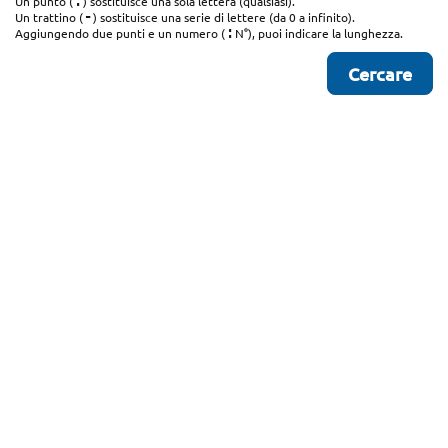
.
Un punto (
) sostituisce una sola lettera (qualsiasi).
-
Un trattino (
) sostituisce una serie di lettere (da 0 a infinito).
:
Aggiungendo due punti e un numero (
N°), puoi indicare la lunghezza.