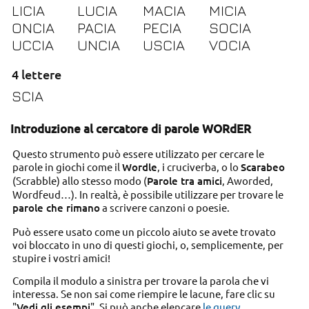
LICIA
LUCIA
MACIA
MICIA
ONCIA
PACIA
PECIA
SOCIA
UCCIA
UNCIA
USCIA
VOCIA
4 lettere
SCIA
Introduzione al cercatore di parole WORdER
Questo strumento può essere utilizzato per cercare le
parole in giochi come il
Wordle
, i cruciverba, o lo
Scarabeo
(Scrabble) allo stesso modo (
Parole tra amici
, Aworded,
Wordfeud…). In realtà, è possibile utilizzare per trovare le
parole che rimano
a scrivere canzoni o poesie.
Può essere usato come un piccolo aiuto se avete trovato
voi bloccato in uno di questi giochi, o, semplicemente, per
stupire i vostri amici!
Compila il modulo a sinistra per trovare la parola che vi
interessa. Se non sai come riempire le lacune, fare clic su
"
Vedi gli esempi
". Si può anche elencare
le query