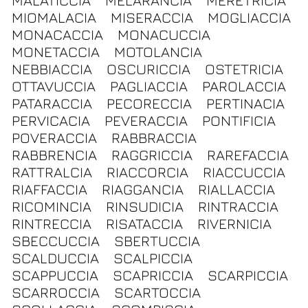
MALATICCIA
MELARANCIA
MERETRICIA
MIOMALACIA
MISERACCIA
MOGLIACCIA
MONACACCIA
MONACUCCIA
MONETACCIA
MOTOLANCIA
NEBBIACCIA
OSCURICCIA
OSTETRICIA
OTTAVUCCIA
PAGLIACCIA
PAROLACCIA
PATARACCIA
PECORECCIA
PERTINACIA
PERVICACIA
PEVERACCIA
PONTIFICIA
POVERACCIA
RABBRACCIA
RABBRENCIA
RAGGRICCIA
RAREFACCIA
RATTRALCIA
RIACCORCIA
RIACCUCCIA
RIAFFACCIA
RIAGGANCIA
RIALLACCIA
RICOMINCIA
RINSUDICIA
RINTRACCIA
RINTRECCIA
RISATACCIA
RIVERNICIA
SBECCUCCIA
SBERTUCCIA
SCALDUCCIA
SCALPICCIA
SCAPPUCCIA
SCAPRICCIA
SCARPICCIA
SCARROCCIA
SCARTOCCIA