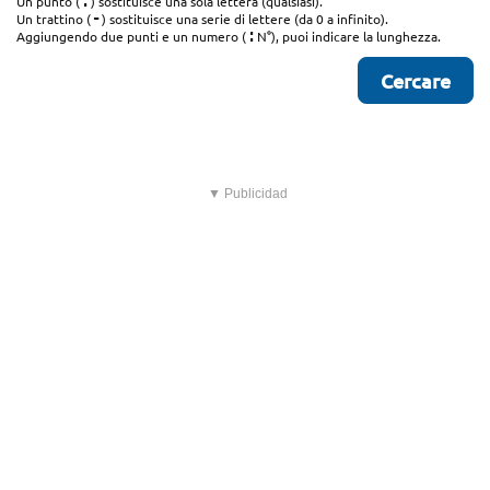
.
Un punto (
) sostituisce una sola lettera (qualsiasi).
-
Un trattino (
) sostituisce una serie di lettere (da 0 a infinito).
:
Aggiungendo due punti e un numero (
N°), puoi indicare la lunghezza.
▼ Publicidad