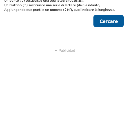
.
Un punto (
) sostituisce una sola lettera (qualsiasi).
-
Un trattino (
) sostituisce una serie di lettere (da 0 a infinito).
:
Aggiungendo due punti e un numero (
N°), puoi indicare la lunghezza.
▼ Publicidad