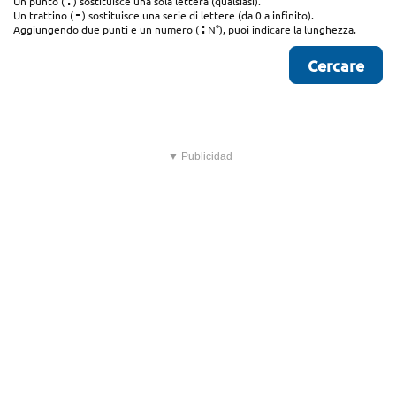
.
Un punto (
) sostituisce una sola lettera (qualsiasi).
-
Un trattino (
) sostituisce una serie di lettere (da 0 a infinito).
:
Aggiungendo due punti e un numero (
N°), puoi indicare la lunghezza.
▼ Publicidad