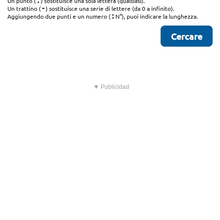
.
Un punto (
) sostituisce una sola lettera (qualsiasi).
-
Un trattino (
) sostituisce una serie di lettere (da 0 a infinito).
:
Aggiungendo due punti e un numero (
N°), puoi indicare la lunghezza.
▼ Publicidad