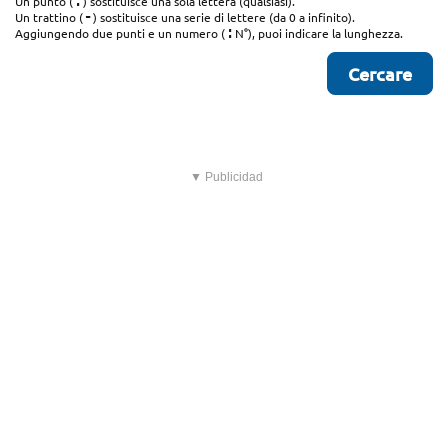
.
Un punto (
) sostituisce una sola lettera (qualsiasi).
-
Un trattino (
) sostituisce una serie di lettere (da 0 a infinito).
:
Aggiungendo due punti e un numero (
N°), puoi indicare la lunghezza.
▼ Publicidad