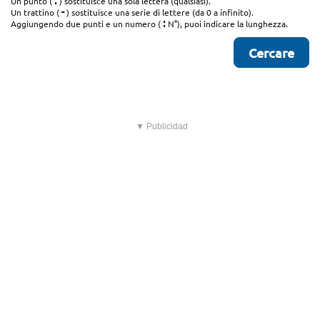
.
Un punto (
) sostituisce una sola lettera (qualsiasi).
-
Un trattino (
) sostituisce una serie di lettere (da 0 a infinito).
:
Aggiungendo due punti e un numero (
N°), puoi indicare la lunghezza.
▼ Publicidad