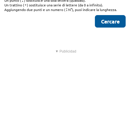
.
Un punto (
) sostituisce una sola lettera (qualsiasi).
-
Un trattino (
) sostituisce una serie di lettere (da 0 a infinito).
:
Aggiungendo due punti e un numero (
N°), puoi indicare la lunghezza.
▼ Publicidad