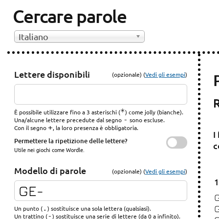
Cercare parole
Italiano
Lettere disponibili
(opzionale) (
Vedi gli esempi
)
R
*
È possibile utilizzare fino a 3 asterischi (
) come jolly (bianche).
-
Una/alcune lettere precedute dal segno
sono escluse.
+
Con il segno
, la loro presenza è obbligatoria.
I
Permettere la ripetizione delle lettere?
c
Utile nei giochi come Wordle.
Modello di parole
(opzionale) (
Vedi gli esempi
)
1
.
Un punto (
) sostituisce una sola lettera (qualsiasi).
-
Un trattino (
) sostituisce una serie di lettere (da 0 a infinito).