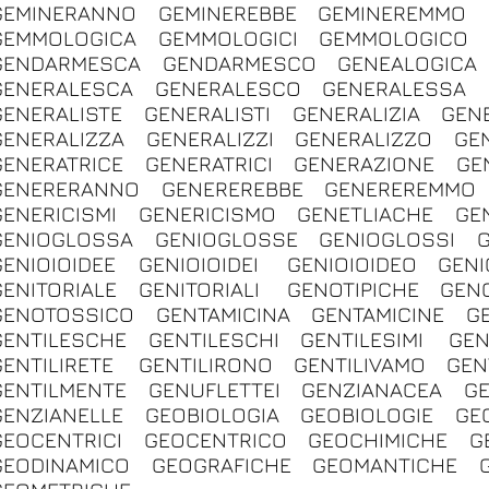
GEMINERANNO
GEMINEREBBE
GEMINEREMMO
GEMMOLOGICA
GEMMOLOGICI
GEMMOLOGICO
GENDARMESCA
GENDARMESCO
GENEALOGICA
GENERALESCA
GENERALESCO
GENERALESSA
GENERALISTE
GENERALISTI
GENERALIZIA
GENE
GENERALIZZA
GENERALIZZI
GENERALIZZO
GE
GENERATRICE
GENERATRICI
GENERAZIONE
GE
GENERERANNO
GENEREREBBE
GENEREREMMO
GENERICISMI
GENERICISMO
GENETLIACHE
GE
GENIOGLOSSA
GENIOGLOSSE
GENIOGLOSSI
GENIOIOIDEE
GENIOIOIDEI
GENIOIOIDEO
GENI
GENITORIALE
GENITORIALI
GENOTIPICHE
GEN
GENOTOSSICO
GENTAMICINA
GENTAMICINE
G
GENTILESCHE
GENTILESCHI
GENTILESIMI
GEN
GENTILIRETE
GENTILIRONO
GENTILIVAMO
GEN
GENTILMENTE
GENUFLETTEI
GENZIANACEA
GE
GENZIANELLE
GEOBIOLOGIA
GEOBIOLOGIE
GE
GEOCENTRICI
GEOCENTRICO
GEOCHIMICHE
G
GEODINAMICO
GEOGRAFICHE
GEOMANTICHE