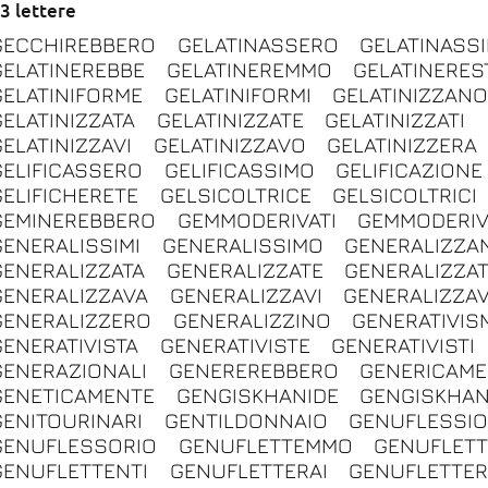
3 lettere
GECCHIREBBERO
GELATINASSERO
GELATINASS
GELATINEREBBE
GELATINEREMMO
GELATINERES
GELATINIFORME
GELATINIFORMI
GELATINIZZAN
GELATINIZZATA
GELATINIZZATE
GELATINIZZATI
GELATINIZZAVI
GELATINIZZAVO
GELATINIZZERA
GELIFICASSERO
GELIFICASSIMO
GELIFICAZIONE
GELIFICHERETE
GELSICOLTRICE
GELSICOLTRICI
GEMINEREBBERO
GEMMODERIVATI
GEMMODERIV
GENERALISSIMI
GENERALISSIMO
GENERALIZZA
GENERALIZZATA
GENERALIZZATE
GENERALIZZAT
GENERALIZZAVA
GENERALIZZAVI
GENERALIZZA
GENERALIZZERO
GENERALIZZINO
GENERATIVIS
GENERATIVISTA
GENERATIVISTE
GENERATIVISTI
GENERAZIONALI
GENEREREBBERO
GENERICAME
GENETICAMENTE
GENGISKHANIDE
GENGISKHAN
GENITOURINARI
GENTILDONNAIO
GENUFLESSI
GENUFLESSORIO
GENUFLETTEMMO
GENUFLET
GENUFLETTENTI
GENUFLETTERAI
GENUFLETTER