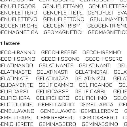
GENUFLESSORI
GENUFLETTANO
GENUFLETTER
GENUFLETTERO
GENUFLETTETE
GENUFLETTEV
GENUFLETTEVO
GENUFLETTONO
GENUINAMEN
GEOCENTRICHE
GEOCENTRISMI
GEOCENTRISM
GEOMAGNETICA
GEOMAGNETICI
GEOMAGNETIC
1 lettere
GECCHIRANNO
GECCHIREBBE
GECCHIREMMO
GECCHISCANO
GECCHISCONO
GECCHISSERO
GELATINANDO
GELATINANTE
GELATINANTI
GEL
GELATINASTE
GELATINASTI
GELATINERAI
GELA
GELATINIATE
GELATINIZZA
GELATINIZZI
GELA
GELIDAMENTE
GELIFICAMMO
GELIFICANDO
GE
GELIFICARSI
GELIFICASSE
GELIFICASSI
GELI
GELIFICHERA
GELIFICHERO
GELIFICHINO
GEL
GELOTOLOGIE
GEMELLAGGIO
GEMELLARITA
GE
GEMELLAVANO
GEMELLAVATE
GEMELLEREMO
GEMELLIPARE
GEMEREBBERO
GEMICASSERO
G
GEMICHERETE
GEMINASSERO
GEMINASSIMO