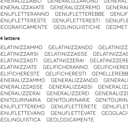
GENERALIZZABILI
GENERALIZZARONO
GENERAL
GENERALIZZAVATE
GENERALIZZEREMO
GENERA
GENUFLETTERANNO
GENUFLETTEREBBE
GENUF
GENUFLETTERESTE
GENUFLETTERESTI
GENUFL
GEOGRAFICAMENTE
GEOLINGUISTICHE
GEOMET
4 lettere
GELATINIZZAMMO
GELATINIZZANDO
GELATINIZ
GELATINIZZARSI
GELATINIZZASSE
GELATINIZZA
GELATINIZZASTI
GELATINIZZERAI
GELATINIZZERE
GELATINIZZIATE
GELIFICHERANNO
GELIFICHERE
GELIFICHERESTE
GELIFICHERESTI
GEMELLEREB
GENERALIZZAMMO
GENERALIZZANDO
GENERAL
GENERALIZZASSE
GENERALIZZASSI
GENERALIZ
GENERALIZZERAI
GENERALIZZEREI
GENERALIZZ
GENITOURINARIA
GENITOURINARIE
GENITOURIN
GENUFLETTEREMO
GENUFLETTERETE
GENUFLE
GENUFLETTEVANO
GENUFLETTEVATE
GEOGLACI
GEOLINGUISTICA
GEOLOGICAMENTE