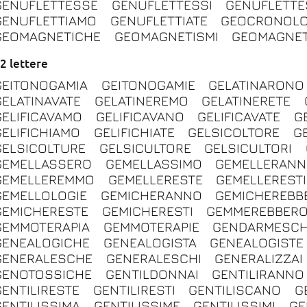
GENUFLETTESSE
GENUFLETTESSI
GENUFLETTE
GENUFLETTIAMO
GENUFLETTIATE
GEOCRONOLO
GEOMAGNETICHE
GEOMAGNETISMI
GEOMAGNE
2 lettere
GEITONOGAMIA
GEITONOGAMIE
GELATINARONO
GELATINAVATE
GELATINEREMO
GELATINERETE
GELIFICAVAMO
GELIFICAVANO
GELIFICAVATE
G
GELIFICHIAMO
GELIFICHIATE
GELSICOLTORE
G
GELSICOLTURE
GELSICULTORE
GELSICULTORI
GEMELLASSERO
GEMELLASSIMO
GEMELLERAN
GEMELLEREMMO
GEMELLERESTE
GEMELLERESTI
GEMELLOLOGIE
GEMICHERANNO
GEMICHEREBB
GEMICHERESTE
GEMICHERESTI
GEMMEREBBER
GEMMOTERAPIA
GEMMOTERAPIE
GENDARMESC
GENEALOGICHE
GENEALOGISTA
GENEALOGISTE
GENERALESCHE
GENERALESCHI
GENERALIZZAI
GENOTOSSICHE
GENTILDONNAI
GENTILIRANNO
GENTILIRESTE
GENTILIRESTI
GENTILISCANO
G
GENTILISSIMA
GENTILISSIME
GENTILISSIMI
GE