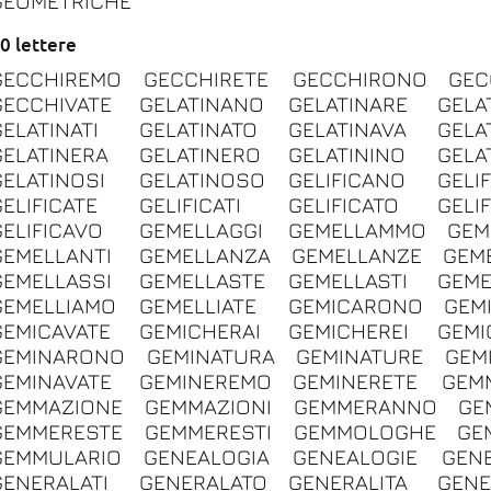
GEOMETRICHE
0 lettere
GECCHIREMO
GECCHIRETE
GECCHIRONO
GEC
GECCHIVATE
GELATINANO
GELATINARE
GELA
GELATINATI
GELATINATO
GELATINAVA
GELA
GELATINERA
GELATINERO
GELATININO
GELA
GELATINOSI
GELATINOSO
GELIFICANO
GELI
GELIFICATE
GELIFICATI
GELIFICATO
GELI
GELIFICAVO
GEMELLAGGI
GEMELLAMMO
GEM
GEMELLANTI
GEMELLANZA
GEMELLANZE
GEM
GEMELLASSI
GEMELLASTE
GEMELLASTI
GEME
GEMELLIAMO
GEMELLIATE
GEMICARONO
GEM
GEMICAVATE
GEMICHERAI
GEMICHEREI
GEMI
GEMINARONO
GEMINATURA
GEMINATURE
GEM
GEMINAVATE
GEMINEREMO
GEMINERETE
GEM
GEMMAZIONE
GEMMAZIONI
GEMMERANNO
GE
GEMMERESTE
GEMMERESTI
GEMMOLOGHE
GE
GEMMULARIO
GENEALOGIA
GENEALOGIE
GENE
GENERALATI
GENERALATO
GENERALITA
GENE