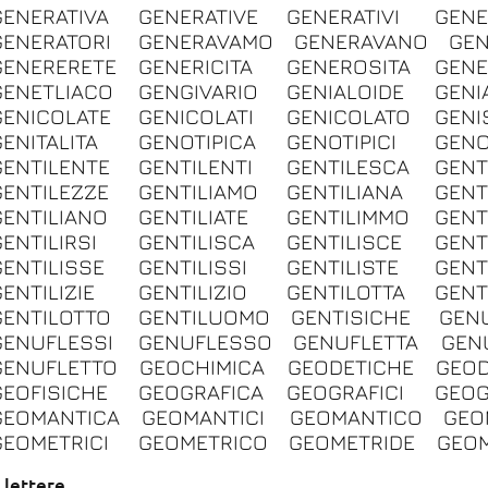
GENERATIVA
GENERATIVE
GENERATIVI
GENE
GENERATORI
GENERAVAMO
GENERAVANO
GEN
GENERERETE
GENERICITA
GENEROSITA
GENE
GENETLIACO
GENGIVARIO
GENIALOIDE
GENI
GENICOLATE
GENICOLATI
GENICOLATO
GENI
GENITALITA
GENOTIPICA
GENOTIPICI
GENO
GENTILENTE
GENTILENTI
GENTILESCA
GENT
GENTILEZZE
GENTILIAMO
GENTILIANA
GENT
GENTILIANO
GENTILIATE
GENTILIMMO
GENT
GENTILIRSI
GENTILISCA
GENTILISCE
GENT
GENTILISSE
GENTILISSI
GENTILISTE
GENTI
ENTILIZIE
GENTILIZIO
GENTILOTTA
GENT
GENTILOTTO
GENTILUOMO
GENTISICHE
GEN
GENUFLESSI
GENUFLESSO
GENUFLETTA
GEN
GENUFLETTO
GEOCHIMICA
GEODETICHE
GEOD
GEOFISICHE
GEOGRAFICA
GEOGRAFICI
GEOG
GEOMANTICA
GEOMANTICI
GEOMANTICO
GEO
GEOMETRICI
GEOMETRICO
GEOMETRIDE
GEOM
 lettere