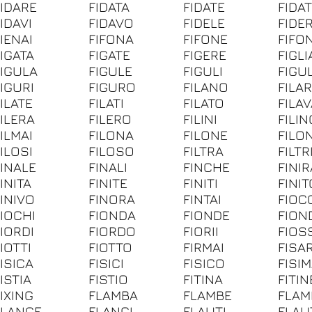
FIDARE
FIDATA
FIDATE
FIDAT
IDAVI
FIDAVO
FIDELE
FIDE
IENAI
FIFONA
FIFONE
FIFON
FIGATA
FIGATE
FIGERE
FIGLI
FIGULA
FIGULE
FIGULI
FIGU
FIGURI
FIGURO
FILANO
FILA
ILATE
FILATI
FILATO
FILA
FILERA
FILERO
FILINI
FILIN
ILMAI
FILONA
FILONE
FILON
ILOSI
FILOSO
FILTRA
FILTR
FINALE
FINALI
FINCHE
FINIR
INITA
FINITE
FINITI
FINIT
FINIVO
FINORA
FINTAI
FIOC
FIOCHI
FIONDA
FIONDE
FION
FIORDI
FIORDO
FIORII
FIOS
IOTTI
FIOTTO
FIRMAI
FISA
ISICA
FISICI
FISICO
FISI
ISTIA
FISTIO
FITINA
FITIN
IXING
FLAMBA
FLAMBE
FLAM
FLANGE
FLANGI
FLAUTI
FLAU