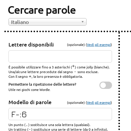
Cercare parole
Italiano
Lettere disponibili
(opzionale) (
Vedi gli esempi
)
*
È possibile utilizzare fino a 3 asterischi (
) come jolly (bianche).
-
Una/alcune lettere precedute dal segno
sono escluse.
+
Con il segno
, la loro presenza è obbligatoria.
Permettere la ripetizione delle lettere?
Utile nei giochi come Wordle.
Modello di parole
(opzionale) (
Vedi gli esempi
)
.
Un punto (
) sostituisce una sola lettera (qualsiasi).
-
Un trattino (
) sostituisce una serie di lettere (da 0 a infinito).