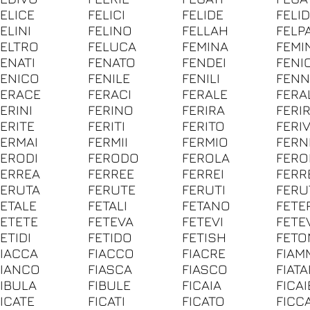
FELICE
FELICI
FELIDE
FELID
ELINI
FELINO
FELLAH
FELPA
FELTRO
FELUCA
FEMINA
FEMI
FENATI
FENATO
FENDEI
FENI
FENICO
FENILE
FENILI
FENN
FERACE
FERACI
FERALE
FERA
ERINI
FERINO
FERIRA
FERI
FERITE
FERITI
FERITO
FERI
FERMAI
FERMII
FERMIO
FERN
FERODI
FERODO
FEROLA
FERO
FERREA
FERREE
FERREI
FERR
FERUTA
FERUTE
FERUTI
FERU
FETALE
FETALI
FETANO
FETE
FETETE
FETEVA
FETEVI
FETE
ETIDI
FETIDO
FETISH
FETO
FIACCA
FIACCO
FIACRE
FIAM
FIANCO
FIASCA
FIASCO
FIATA
FIBULA
FIBULE
FICAIA
FICAI
FICATE
FICATI
FICATO
FICCA