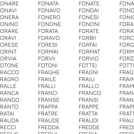
FONARE
FONATA
FONATE
FONA
FONAVI
FONAVO
FONDAI
FON
FONERA
FONERO
FONESI
FONI
FONINO
FONONE
FONONI
FOR
FORARE
FORATA
FORATE
FORA
FORAVI
FORAVO
FORBII
FOR
FORESE
FORESI
FORFAI
FORG
FORINT
FORMAI
FORMAT
FORM
FORVIA
FORVII
FORVIO
FORZ
FOTONE
FOTONI
FOTTEI
FOTTI
FRACCO
FRAGHE
FRAGNI
FRA
FRAGRO
FRAILE
FRAILI
FRAI
FRALLE
FRALLI
FRALLO
FRAM
FRANCA
FRANCI
FRANCO
FRAN
FRANGO
FRANSE
FRANSI
FRAN
FRANTO
FRAPPA
FRAPPE
FRAP
RATAI
FRATRE
FRATTA
FRAT
FRAUDA
FRAUDE
FRAUDI
FRA
FRECCI
FREDDA
FREDDE
FRED
FREGHE
FREGHI
FREGIA
FREG