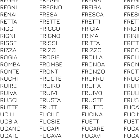
FREGNI
FREGNO
FREISA
FREI
FRENAI
FRESAI
FRESCA
FRES
FRETTA
FRETTE
FRETTI
FRET
RIGGI
FRIGGO
FRIGIA
FRIGI
FRIGNI
FRIGNO
FRIMAI
FRINI
FRISSE
FRISSI
FRITTA
FRIT
FRIZZA
FRIZZI
FRIZZO
FROC
FROGIA
FROGIE
FROLLA
FROL
FROMBA
FROMBE
FRONDA
FRO
FRONTE
FRONTI
FRONZO
FROT
FRUCHI
FRUCTE
FRUFRU
FRUG
FRUIRE
FRUIRO
FRUITA
FRUI
FRUIVA
FRUIVI
FRUIVO
FRUL
FRUSCI
FRUSTA
FRUSTE
FRUS
FRUTTE
FRUTTI
FRUTTO
FUCA
UCILI
FUCILO
FUCINA
FUCI
FUCSIA
FUCSIE
FUETTI
FUET
FUGANO
FUGAPI
FUGARE
FUGA
FUGATO
FUGAVA
FUGAVI
FUG