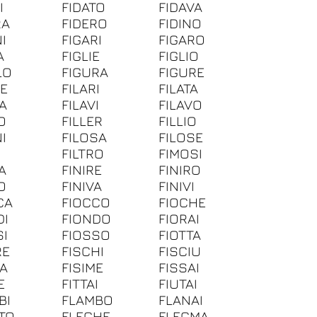
I
FIDATO
FIDAVA
RA
FIDERO
FIDINO
I
FIGARI
FIGARO
A
FIGLIE
FIGLIO
LO
FIGURA
FIGURE
RE
FILARI
FILATA
VA
FILAVI
FILAVO
O
FILLER
FILLIO
I
FILOSA
FILOSE
I
FILTRO
FIMOSI
A
FINIRE
FINIRO
O
FINIVA
FINIVI
CA
FIOCCO
FIOCHE
DI
FIONDO
FIORAI
SI
FIOSSO
FIOTTA
RE
FISCHI
FISCIU
MA
FISIME
FISSAI
E
FITTAI
FIUTAI
BI
FLAMBO
FLANAI
TO
FLECHE
FLEGMA