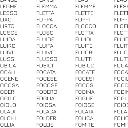
FLEGME
FLEMMA
FLEMME
FLES
FLESSO
FLETTA
FLETTE
FLETT
LIACI
FLIPPA
FLIPPI
FLIP
FLIRTO
FLOCCA
FLOCCO
FLOE
FLOSCE
FLOSCI
FLOTTA
FLOT
FLUIDA
FLUIDE
FLUIDI
FLUI
FLUIRO
FLUITA
FLUITE
FLUIT
LUIVI
FLUIVO
FLUORI
FLU
FLUSSI
FLUSSO
FLUTTI
FLUT
FOBICA
FOBICI
FOBICO
FOCA
FOCALI
FOCATA
FOCATE
FOCA
FOCENE
FOCESE
FOCESI
FOCI
FOCOSA
FOCOSE
FOCOSI
FOC
FODERI
FODERO
FODINA
FODI
FOGGIO
FOGLIA
FOGLIE
FOGL
FOIOLO
FOIOSA
FOIOSE
FOIO
FOLADI
FOLAGA
FOLATA
FOLA
FOLCHI
FOLDER
FOLICA
FOLIC
FOLLIA
FOLLIE
FOMITE
FOMI