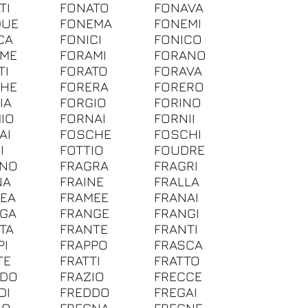
TI
FONATO
FONAVA
DUE
FONEMA
FONEMI
CA
FONICI
FONICO
AME
FORAMI
FORANO
TI
FORATO
FORAVA
CHE
FORERA
FORERO
IA
FORGIO
FORINO
IO
FORNAI
FORNII
AI
FOSCHE
FOSCHI
I
FOTTIO
FOUDRE
GNO
FRAGRA
FRAGRI
NA
FRAINE
FRALLA
EA
FRAMEE
FRANAI
GA
FRANGE
FRANGI
TA
FRANTE
FRANTI
PI
FRAPPO
FRASCA
TE
FRATTI
FRATTO
UDO
FRAZIO
FRECCE
DI
FREDDO
FREGAI
IO
FREGNA
FREGNE