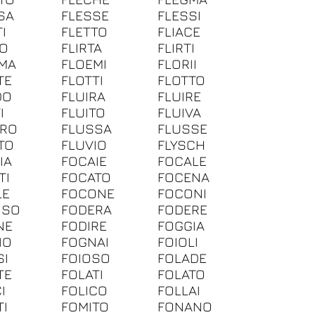
SA
FLESSE
FLESSI
I
FLETTO
FLIACE
PO
FLIRTA
FLIRTI
MA
FLOEMI
FLORII
TE
FLOTTI
FLOTTO
DO
FLUIRA
FLUIRE
I
FLUITO
FLUIVA
ORO
FLUSSA
FLUSSE
TO
FLUVIO
FLYSCH
IA
FOCAIE
FOCALE
TI
FOCATO
FOCENA
LE
FOCONE
FOCONI
OSO
FODERA
FODERE
NE
FODIRE
FOGGIA
IO
FOGNAI
FOIOLI
SI
FOIOSO
FOLADE
TE
FOLATI
FOLATO
I
FOLICO
FOLLAI
TI
FOMITO
FONANO