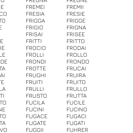
SE
FREMEI
FREMII
CO
FRESIA
FRESIE
TO
FRIGGA
FRIGGE
E
FRIGIO
FRIGNA
I
FRISAI
FRISEE
TE
FRITTI
FRITTO
IE
FROCIO
FRODAI
LE
FROLLI
FROLLO
NDE
FRONDI
FRONDO
TA
FROTTE
FRUCAI
AI
FRUGHI
FRUIRA
TE
FRUITI
FRUITO
LA
FRULLI
FRULLO
TI
FRUSTO
FRUTTA
TO
FUCILA
FUCILE
NE
FUCINI
FUCINO
TO
FUGACE
FUGACI
TA
FUGATE
FUGATI
AVO
FUGGII
FUHRER