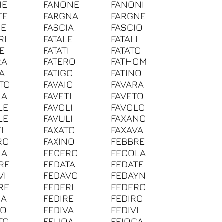
IE
FANONE
FANONI
TE
FARGNA
FARGNE
IE
FASCIA
FASCIO
RI
FATALE
FATALI
TE
FATATI
FATATO
RA
FATERO
FATHOM
GA
FATIGO
FATINO
TO
FAVAIO
FAVARA
LA
FAVETI
FAVETO
LE
FAVOLI
FAVOLO
LE
FAVULI
FAXANO
I
FAXATO
FAXAVA
RO
FAXINO
FEBBRE
IA
FECERO
FECOLA
RE
FEDATA
FEDATE
VI
FEDAVO
FEDAYN
RE
FEDERI
FEDERO
RA
FEDIRE
FEDIRO
TO
FEDIVA
FEDIVI
TO
FEIJOA
FEIOCA