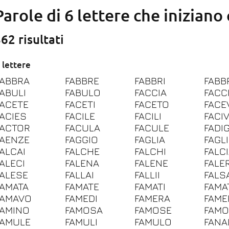
Parole di 6 lettere che iniziano
62 risultati
 lettere
FABBRA
FABBRE
FABBRI
FABB
FABULI
FABULO
FACCIA
FACC
FACETE
FACETI
FACETO
FACE
FACIES
FACILE
FACILI
FACI
FACTOR
FACULA
FACULE
FADI
FAENZE
FAGGIO
FAGLIA
FAGL
FALCAI
FALCHE
FALCHI
FALC
FALECI
FALENA
FALENE
FALE
FALESE
FALLAI
FALLII
FALS
FAMATA
FAMATE
FAMATI
FAMA
FAMAVO
FAMEDI
FAMERA
FAME
FAMINO
FAMOSA
FAMOSE
FAMO
FAMULE
FAMULI
FAMULO
FANA