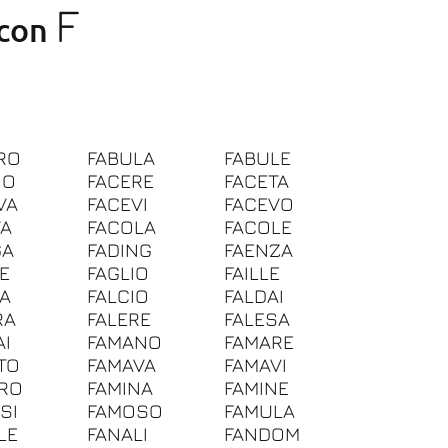
F
 con
RO
FABULA
FABULE
IO
FACERE
FACETA
VA
FACEVI
FACEVO
VA
FACOLA
FACOLE
GA
FADING
FAENZA
IE
FAGLIO
FAILLE
IA
FALCIO
FALDAI
RA
FALERE
FALESA
AI
FAMANO
FAMARE
TO
FAMAVA
FAMAVI
RO
FAMINA
FAMINE
SI
FAMOSO
FAMULA
LE
FANALI
FANDOM