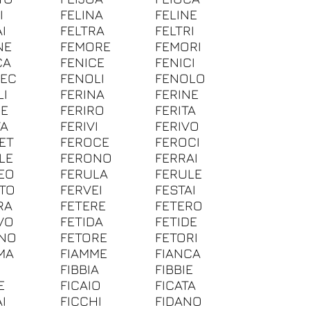
I
FELINA
FELINE
I
FELTRA
FELTRI
NE
FEMORE
FEMORI
CA
FENICE
FENICI
EC
FENOLI
FENOLO
LI
FERINA
FERINE
RE
FERIRO
FERITA
VA
FERIVI
FERIVO
ET
FEROCE
FEROCI
LE
FERONO
FERRAI
EO
FERULA
FERULE
TO
FERVEI
FESTAI
RA
FETERE
FETERO
VO
FETIDA
FETIDE
NO
FETORE
FETORI
MA
FIAMME
FIANCA
I
FIBBIA
FIBBIE
E
FICAIO
FICATA
I
FICCHI
FIDANO