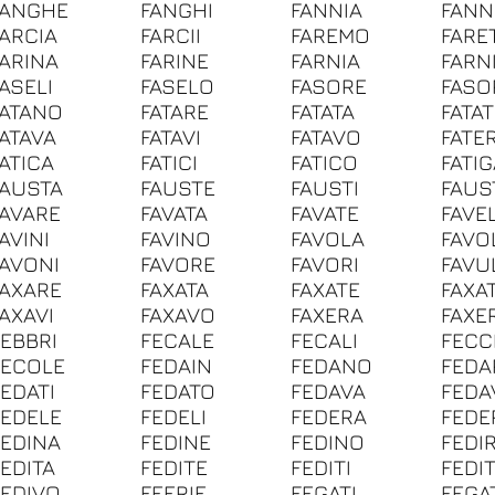
FANGHE
FANGHI
FANNIA
FANN
FARCIA
FARCII
FAREMO
FARE
FARINA
FARINE
FARNIA
FARN
ASELI
FASELO
FASORE
FASO
FATANO
FATARE
FATATA
FATA
FATAVA
FATAVI
FATAVO
FATE
FATICA
FATICI
FATICO
FATI
FAUSTA
FAUSTE
FAUSTI
FAUS
FAVARE
FAVATA
FAVATE
FAVE
AVINI
FAVINO
FAVOLA
FAVO
FAVONI
FAVORE
FAVORI
FAVU
FAXARE
FAXATA
FAXATE
FAXAT
FAXAVI
FAXAVO
FAXERA
FAXE
FEBBRI
FECALE
FECALI
FECC
FECOLE
FEDAIN
FEDANO
FEDA
FEDATI
FEDATO
FEDAVA
FEDA
FEDELE
FEDELI
FEDERA
FEDE
FEDINA
FEDINE
FEDINO
FEDI
FEDITA
FEDITE
FEDITI
FEDI
FEDIVO
FEERIE
FEGATI
FEGA