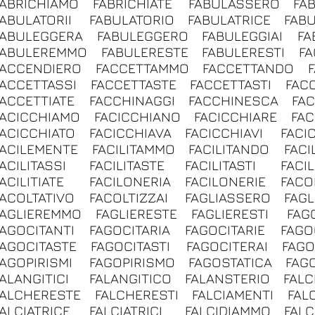
FABRICHIAMO
FABRICHIATE
FABULASSERO
FA
FABULATORII
FABULATORIO
FABULATRICE
FABU
FABULEGGERA
FABULEGGERO
FABULEGGIAI
FA
FABULEREMMO
FABULERESTE
FABULERESTI
FA
FACCENDIERO
FACCETTAMMO
FACCETTANDO
FACCETTASSI
FACCETTASTE
FACCETTASTI
FAC
FACCETTIATE
FACCHINAGGI
FACCHINESCA
FA
FACICCHIAMO
FACICCHIANO
FACICCHIARE
FAC
FACICCHIATO
FACICCHIAVA
FACICCHIAVI
FACI
FACILEMENTE
FACILITAMMO
FACILITANDO
FACI
ACILITASSI
FACILITASTE
FACILITASTI
FACIL
ACILITIATE
FACILONERIA
FACILONERIE
FACO
FACOLTATIVO
FACOLTIZZAI
FAGLIASSERO
FAGL
FAGLIEREMMO
FAGLIERESTE
FAGLIERESTI
FAG
FAGOCITANTI
FAGOCITARIA
FAGOCITARIE
FAGO
FAGOCITASTE
FAGOCITASTI
FAGOCITERAI
FAGO
FAGOPIRISMI
FAGOPIRISMO
FAGOSTATICA
FAGO
FALANGITICI
FALANGITICO
FALANSTERIO
FAL
FALCHERESTE
FALCHERESTI
FALCIAMENTI
FAL
FALCIATRICE
FALCIATRICI
FALCIDIAMMO
FALC