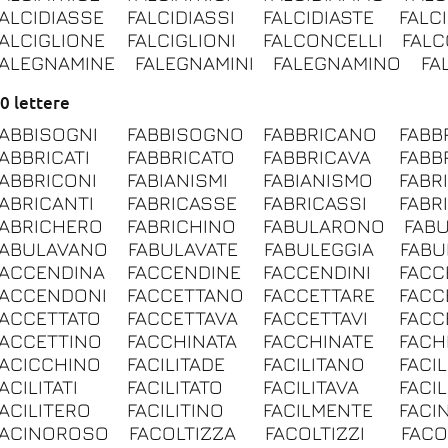
FALCIDIASSE
FALCIDIASSI
FALCIDIASTE
FALCI
FALCIGLIONE
FALCIGLIONI
FALCONCELLI
FAL
FALEGNAMINE
FALEGNAMINI
FALEGNAMINO
FAL
0 lettere
FABBISOGNI
FABBISOGNO
FABBRICANO
FABB
FABBRICATI
FABBRICATO
FABBRICAVA
FABB
FABBRICONI
FABIANISMI
FABIANISMO
FABR
FABRICANTI
FABRICASSE
FABRICASSI
FABR
FABRICHERO
FABRICHINO
FABULARONO
FAB
FABULAVANO
FABULAVATE
FABULEGGIA
FABU
FACCENDINA
FACCENDINE
FACCENDINI
FACC
FACCENDONI
FACCETTANO
FACCETTARE
FACC
FACCETTATO
FACCETTAVA
FACCETTAVI
FACC
FACCETTINO
FACCHINATA
FACCHINATE
FACH
FACICCHINO
FACILITADE
FACILITANO
FACIL
ACILITATI
FACILITATO
FACILITAVA
FACIL
FACILITERO
FACILITINO
FACILMENTE
FACI
FACINOROSO
FACOLTIZZA
FACOLTIZZI
FACO