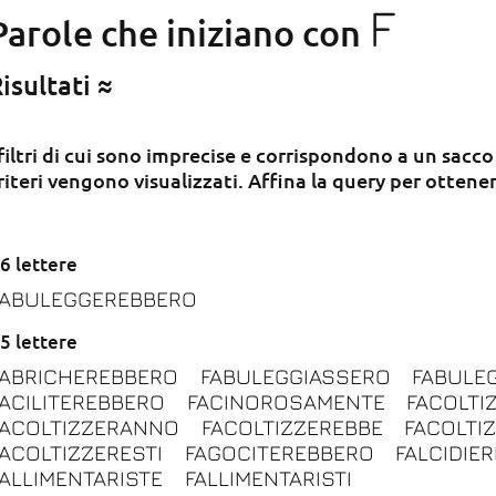
F
Parole che iniziano con
isultati ≈
 filtri di cui sono imprecise e corrispondono a un sacco
riteri vengono visualizzati. Affina la query per ottener
6 lettere
FABULEGGEREBBERO
5 lettere
FABRICHEREBBERO
FABULEGGIASSERO
FABULE
FACILITEREBBERO
FACINOROSAMENTE
FACOLTI
FACOLTIZZERANNO
FACOLTIZZEREBBE
FACOLTI
FACOLTIZZERESTI
FAGOCITEREBBERO
FALCIDIE
FALLIMENTARISTE
FALLIMENTARISTI