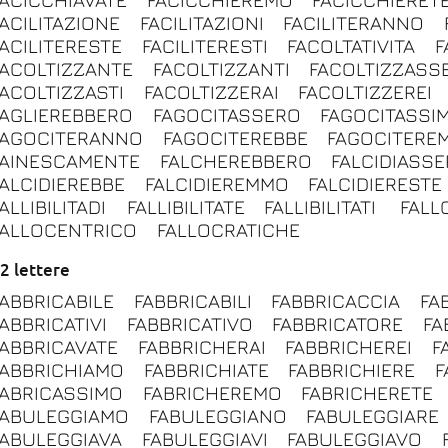
FACILITAZIONE
FACILITAZIONI
FACILITERANNO
FACILITERESTE
FACILITERESTI
FACOLTATIVITA
F
FACOLTIZZANTE
FACOLTIZZANTI
FACOLTIZZASS
FACOLTIZZASTI
FACOLTIZZERAI
FACOLTIZZEREI
FAGLIEREBBERO
FAGOCITASSERO
FAGOCITASSI
FAGOCITERANNO
FAGOCITEREBBE
FAGOCITERE
FAINESCAMENTE
FALCHEREBBERO
FALCIDIASS
FALCIDIEREBBE
FALCIDIEREMMO
FALCIDIERESTE
ALLIBILITADI
FALLIBILITATE
FALLIBILITATI
FALL
FALLOCENTRICO
FALLOCRATICHE
2 lettere
FABBRICABILE
FABBRICABILI
FABBRICACCIA
FA
FABBRICATIVI
FABBRICATIVO
FABBRICATORE
FA
FABBRICAVATE
FABBRICHERAI
FABBRICHEREI
F
FABBRICHIAMO
FABBRICHIATE
FABBRICHIERE
F
FABRICASSIMO
FABRICHEREMO
FABRICHERETE
FABULEGGIAMO
FABULEGGIANO
FABULEGGIARE
FABULEGGIAVA
FABULEGGIAVI
FABULEGGIAVO