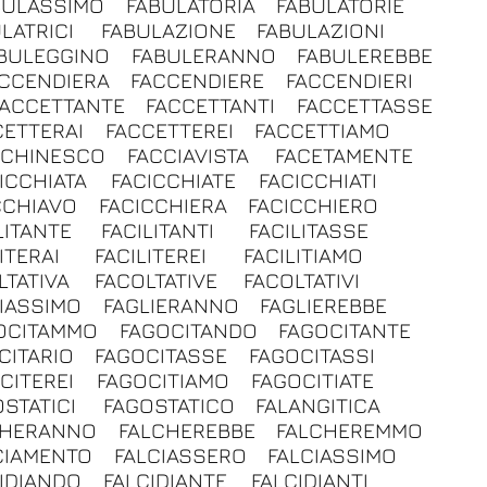
BULASSIMO
FABULATORIA
FABULATORIE
LATRICI
FABULAZIONE
FABULAZIONI
BULEGGINO
FABULERANNO
FABULEREBBE
CCENDIERA
FACCENDIERE
FACCENDIERI
FACCETTANTE
FACCETTANTI
FACCETTASSE
CETTERAI
FACCETTEREI
FACCETTIAMO
CCHINESCO
FACCIAVISTA
FACETAMENTE
ICCHIATA
FACICCHIATE
FACICCHIATI
CCHIAVO
FACICCHIERA
FACICCHIERO
LITANTE
FACILITANTI
FACILITASSE
ITERAI
FACILITEREI
FACILITIAMO
LTATIVA
FACOLTATIVE
FACOLTATIVI
IASSIMO
FAGLIERANNO
FAGLIEREBBE
OCITAMMO
FAGOCITANDO
FAGOCITANTE
CITARIO
FAGOCITASSE
FAGOCITASSI
CITEREI
FAGOCITIAMO
FAGOCITIATE
STATICI
FAGOSTATICO
FALANGITICA
CHERANNO
FALCHEREBBE
FALCHEREMMO
CIAMENTO
FALCIASSERO
FALCIASSIMO
IDIANDO
FALCIDIANTE
FALCIDIANTI