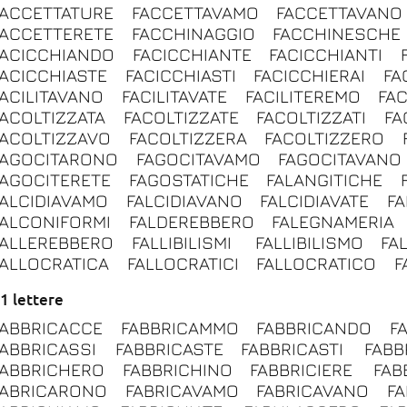
FACCETTATURE
FACCETTAVAMO
FACCETTAVANO
FACCETTERETE
FACCHINAGGIO
FACCHINESCHE
FACICCHIANDO
FACICCHIANTE
FACICCHIANTI
FACICCHIASTE
FACICCHIASTI
FACICCHIERAI
FA
FACILITAVANO
FACILITAVATE
FACILITEREMO
FAC
FACOLTIZZATA
FACOLTIZZATE
FACOLTIZZATI
FA
FACOLTIZZAVO
FACOLTIZZERA
FACOLTIZZERO
FAGOCITARONO
FAGOCITAVAMO
FAGOCITAVANO
FAGOCITERETE
FAGOSTATICHE
FALANGITICHE
FALCIDIAVAMO
FALCIDIAVANO
FALCIDIAVATE
FA
FALCONIFORMI
FALDEREBBERO
FALEGNAMERIA
FALLEREBBERO
FALLIBILISMI
FALLIBILISMO
FA
FALLOCRATICA
FALLOCRATICI
FALLOCRATICO
F
1 lettere
FABBRICACCE
FABBRICAMMO
FABBRICANDO
F
FABBRICASSI
FABBRICASTE
FABBRICASTI
FABB
FABBRICHERO
FABBRICHINO
FABBRICIERE
FAB
FABRICARONO
FABRICAVAMO
FABRICAVANO
FA