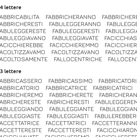
4 lettere
FABBRICABILITA
FABBRICHERANNO
FABBRICHER
FABBRICHERESTI
FABULEGGERANNO
FABULEGG
FABULEGGERESTE
FABULEGGERESTI
FABULEGG
FABULEGGIAVANO
FABULEGGIAVATE
FACICCHIA
FACICCHIEREBBE
FACICCHIEREMMO
FACICCHIE
FACOLTIZZAVAMO
FACOLTIZZAVANO
FACOLTIZZ
FACOLTOSAMENTE
FALLOCENTRICHE
FALLOCEN
3 lettere
FABBRICASSERO
FABBRICASSIMO
FABBRICATOR
FABBRICATORIO
FABBRICATRICE
FABBRICATRICI
FABBRICHEREMO
FABBRICHERETE
FABRICHERA
FABRICHERESTE
FABRICHERESTI
FABULEGGERE
FABULEGGIANDO
FABULEGGIANTE
FABULEGGIAN
FABULEGGIASTE
FABULEGGIASTI
FABULEREBBE
FACCETTATRICE
FACCETTATRICI
FACCETTERANN
FACCETTERESTE
FACCETTERESTI
FACICCHIARO
FACICCHIAVATE
FACICCHIEREMO
FACICCHIERET