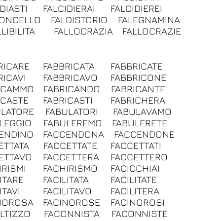
DIASTI
FALCIDIERAI
FALCIDIEREI
CONCELLO
FALDISTORIO
FALEGNAMINA
LIBILITA
FALLOCRAZIA
FALLOCRAZIE
RICARE
FABBRICATA
FABBRICATE
RICAVI
FABBRICAVO
FABBRICONE
ICAMMO
FABRICANDO
FABRICANTE
ICASTE
FABRICASTI
FABRICHERA
ULATORE
FABULATORI
FABULAVAMO
LEGGIO
FABULEREMO
FABULERETE
ENDINO
FACCENDONA
FACCENDONE
ETTATA
FACCETTATE
FACCETTATI
ETTAVO
FACCETTERA
FACCETTERO
IRISMI
FACHIRISMO
FACICCHIAI
ITARE
FACILITATA
FACILITATE
ITAVI
FACILITAVO
FACILITERA
NOROSA
FACINOROSE
FACINOROSI
LTIZZO
FACONNISTA
FACONNISTE