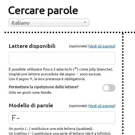
Cercare parole
Italiano
Lettere disponibili
(opzionale) (
Vedi gli esempi
)
*
È possibile utilizzare fino a 3 asterischi (
) come jolly (bianche).
-
Una/alcune lettere precedute dal segno
sono escluse.
+
Con il segno
, la loro presenza è obbligatoria.
Permettere la ripetizione delle lettere?
Utile nei giochi come Wordle.
Modello di parole
(opzionale) (
Vedi gli esempi
)
.
Un punto (
) sostituisce una sola lettera (qualsiasi).
-
Un trattino (
) sostituisce una serie di lettere (da 0 a infinito).