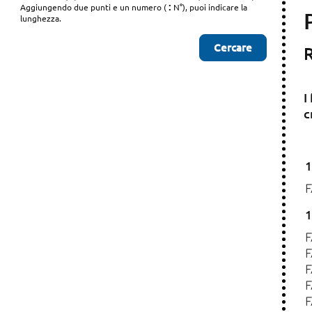
:
Aggiungendo due punti e un numero (
N°), puoi indicare la
lunghezza.
R
I
c
1
1