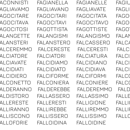
FACONNISTI
FAGIANELLA
FAGIANELLE
FAGI
FAGLIAVAMO
FAGLIAVANO
FAGLIAVATE
FAGL
FAGOCITARE
FAGOCITARI
FAGOCITATA
FAGO
FAGOCITAVA
FAGOCITAVI
FAGOCITAVO
FAGO
FAGOCITOSI
FAGOTTISTA
FAGOTTISTE
FAGO
FALANGETTE
FALANGISMI
FALANGISMO
FALA
FALANSTERI
FALANSTERO
FALCASSERO
FALC
FALCEREMMO
FALCERESTE
FALCERESTI
FAL
FALCIATORE
FALCIATORI
FALCIATURA
FALC
FALCIAVATE
FALCIDIAMO
FALCIDIANO
FALC
ALCIDIATI
FALCIDIATO
FALCIDIAVA
FALCI
FALCIDIERO
FALCIFORME
FALCIFORMI
FALC
FALCONETTO
FALCONIERA
FALCONIERE
FALC
FALDERANNO
FALDEREBBE
FALDEREMMO
FAL
FALDISTORO
FALLASSERO
FALLASSIMO
FALL
FALLERESTE
FALLERESTI
FALLIGIONE
FALLI
FALLIRANNO
FALLIREBBE
FALLIREMMO
FALL
FALLISCONO
FALLISSERO
FALLISSIMO
FALL
FALLOFORIE
FALLOIDINA
FALLOIDINE