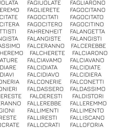
UOLATA
FAGIUOLATE
FAGLIARONO
IEREMO
FAGLIERETE
FAGOCITANO
CITATE
FAGOCITATI
FAGOCITATO
CITERA
FAGOCITERO
FAGOCITINO
TTISTI
FAHRENHEIT
FALANGETTA
NGISTA
FALANGISTE
FALANGISTI
ASSIMO
FALCERANNO
FALCEREBBE
CHEREMO
FALCHERETE
FALCIARONO
IATURE
FALCIAVAMO
FALCIAVANO
IDIARE
FALCIDIATA
FALCIDIATE
DIAVI
FALCIDIAVO
FALCIDIERA
ONERIA
FALCONERIE
FALCONETTI
ONIERI
FALDASSERO
FALDASSIMO
DERESTE
FALDERESTI
FALDISTORI
ERANNO
FALLEREBBE
FALLEREMMO
GIONI
FALLIMENTI
FALLIMENTO
IRESTE
FALLIRESTI
FALLISCANO
OCRATE
FALLOCRATI
FALLOFORIA