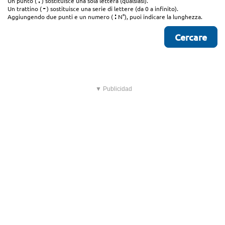
.
Un punto (
) sostituisce una sola lettera (qualsiasi).
-
Un trattino (
) sostituisce una serie di lettere (da 0 a infinito).
:
Aggiungendo due punti e un numero (
N°), puoi indicare la lunghezza.
▼ Publicidad