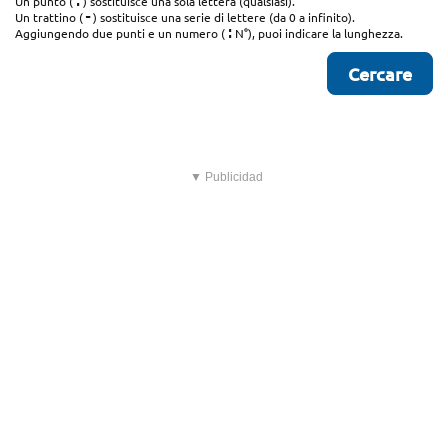
.
Un punto (
) sostituisce una sola lettera (qualsiasi).
-
Un trattino (
) sostituisce una serie di lettere (da 0 a infinito).
:
Aggiungendo due punti e un numero (
N°), puoi indicare la lunghezza.
▼ Publicidad