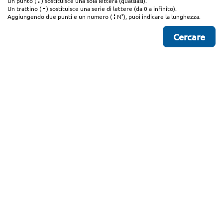
.
Un punto (
) sostituisce una sola lettera (qualsiasi).
-
Un trattino (
) sostituisce una serie di lettere (da 0 a infinito).
:
Aggiungendo due punti e un numero (
N°), puoi indicare la lunghezza.